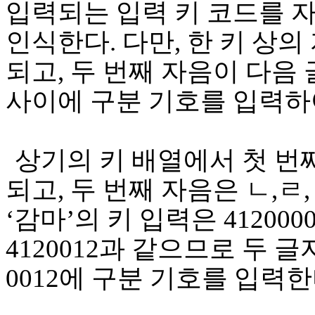
입력되는 입력 키 코드를 
인식한다
.
다만
,
한 키 상의
되고
,
두 번째 자음이 다음 
사이에 구분 기호를 입력하
상기의 키 배열에서 첫 번
되고
,
두 번째 자음은 ㄴ
,
ㄹ
,
‘감마’의 키 입력은
412000
4120012
과 같으므로 두 글
0012
에 구분 기호를 입력