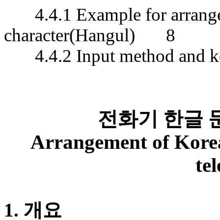
4.4.1 Example for arran
character(Hangul)
8
4.4.2 Input method and 
전화기 한글 
Arrangement of Kore
te
1.
개요