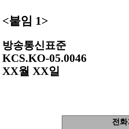
<
붙임
1>
방송통신표준
KCS.KO-05.
XX
월
XX
일
전화