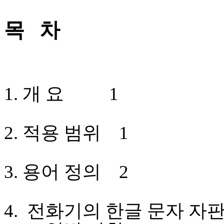
목
차
1.
개 요
1
2.
적용 범위
1
3.
용어 정의
2
4.
전화기의 한글 문자 자판