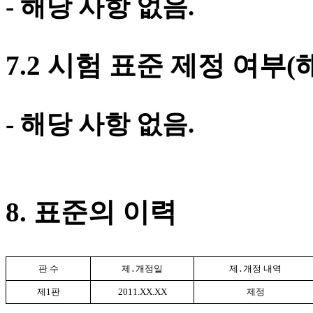
-
해당 사항 없음
.
7.2
시험 표준 제정 여부
(
-
해당 사항 없음
.
8.
표준의 이력
판 수
제
․
개정일
제
․
개정 내역
제
1
판
2011.XX.XX
제정