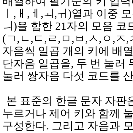
배열하여 필기순의 키 입력
ㅣ
,
ㅐ
,
ㅔ
,
ㅚ
,
ㅟ
)
열과 이중 
ㅢ
)
을 합한
21
자의 모음 코
(
ㄱ
,
ㄴ
,
ㄷ
,
ㄹ
,
ㅁ
,
ㅂ
,
ㅅ
,
ㅇ
,
ㅈ
,
자음씩 일곱 개의 키에 배
단자음 일곱을
,
두 번 눌러
눌러 쌍자음 다섯 코드를 
본 표준의 한글 문자 자판
누르거나 제어 키와 함께 눌
구성한다
.
그리고 자음과 