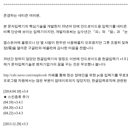
==============================================================
존경하는 네티즌 여러분,
본 문자입력기의 핵심기술을 개발한지 10년여 만에 안드로이드용 입력기를 네티즌 여러분께
비록 단순해 보이는 입력기이지만, 개발자로써는 십수년간 『피』와 『땀』과 『
앱스토어에 올렸으니 단 몇 사람이 한두번 사용해줄지 모르겠지만 그후 조용히 잊혀
장(場)을 열어준 구글社와 애플社에 감사한 마음을 전합니다.
10년간 정하지 않았던 한글입력기의 명칭도 이번에 안드로이드용 한글입력기 v1.0
제가 문자입력기술로 벤처기업가의 꿈을 꾸는 것은 무모했나 봅니다.
http://cafe.naver.com/simplecode
카페를 통해 한손 장애인을 위한 pc용 입력기를 무
프로그램 차원에서는 많은 부분이 업데이트되지 않았지만, 한글입력로직에 관련된 
[2014.04.18] v3.4
★ 스킨종류 추가
(04.19) v3.4.1
(04.20) v3.4.2
(04.22) v3.4.3
[2013.12.29] v3.3