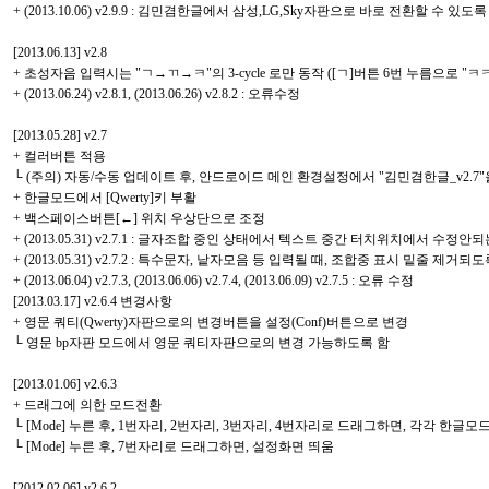
+ (2013.10.06) v2.9.9 : 김민겸한글에서 삼성,LG,Sky자판으로 바로 전환할 수 
[2013.06.13] v2.8
+ 초성자음 입력시는 "ㄱ→ㄲ→ㅋ"의 3-cycle 로만 동작 ([ㄱ]버튼 6번 누름으로 "ㅋㅋ
+ (2013.06.24) v2.8.1, (2013.06.26) v2.8.2 : 오류수정
[2013.05.28] v2.7
+ 컬러버튼 적용
└ (주의) 자동/수동 업데이트 후, 안드로이드 메인 환경설정에서 "김민겸한글_v2.7
+ 한글모드에서 [Qwerty]키 부활
+ 백스페이스버튼[←] 위치 우상단으로 조정
+ (2013.05.31) v2.7.1 : 글자조합 중인 상태에서 텍스트 중간 터치위치에서 수정안
+ (2013.05.31) v2.7.2 : 특수문자, 낱자모음 등 입력될 때, 조합중 표시 밑줄 제거되
+ (2013.06.04) v2.7.3, (2013.06.06) v2.7.4, (2013.06.09) v2.7.5 : 오류 수정
[2013.03.17] v2.6.4 변경사항
+ 영문 쿼티(Qwerty)자판으로의 변경버튼을 설정(Conf)버튼으로 변경
└ 영문 bp자판 모드에서 영문 쿼티자판으로의 변경 가능하도록 함
[2013.01.06] v2.6.3
+ 드래그에 의한 모드전환
└ [Mode] 누른 후, 1번자리, 2번자리, 3번자리, 4번자리로 드래그하면, 각각 한
└ [Mode] 누른 후, 7번자리로 드래그하면, 설정화면 띄움
[2012.02.06] v2.6.2