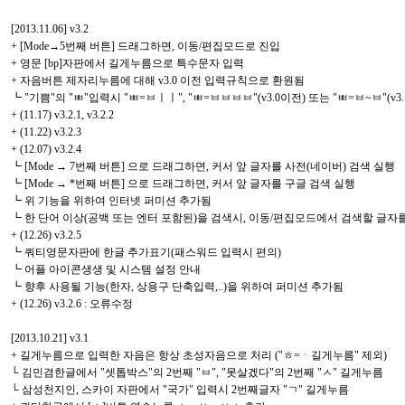
[2013.11.06] v3.2
+ [Mode→5번째 버튼] 드래그하면, 이동/편집모드로 진입
+ 영문 [bp]자판에서 길게누름으로 특수문자 입력
+ 자음버튼 제자리누름에 대해 v3.0 이전 입력규칙으로 환원됨
┗ "기쁨"의 "ㅃ"입력시 "ㅃ=ㅂㅣㅣ", "ㅃ=ㅂㅂㅂㅂ"(v3.0이전) 또는 "ㅃ=ㅂ~ㅂ"(v3.
+ (11.17) v3.2.1, v3.2.2
+ (11.22) v3.2.3
+ (12.07) v3.2.4
┗ [Mode → 7번째 버튼] 으로 드래그하면, 커서 앞 글자를 사전(네이버) 검색 실행
┗ [Mode → *번째 버튼] 으로 드래그하면, 커서 앞 글자를 구글 검색 실행
┗ 위 기능을 위하여 인터넷 퍼미션 추가됨
┗ 한 단어 이상(공백 또는 엔터 포함된)을 검색시, 이동/편집모드에서 검색할 글
+ (12.26) v3.2.5
┗ 쿼티영문자판에 한글 추가표기(패스워드 입력시 편의)
┗ 어플 아이콘생생 및 시스템 설정 안내
┗ 향후 사용될 기능(한자, 상용구 단축입력,..)을 위하여 퍼미션 추가됨
+ (12.26) v3.2.6 : 오류수정
[2013.10.21] v3.1
+ 길게누름으로 입력한 자음은 항상 초성자음으로 처리 ("ㅎ=ㆍ길게누름" 제외)
└ 김민겸한글에서 "셋톱박스"의 2번째 "ㅂ", "못살겠다"의 2번째 "ㅅ" 길게누름
└ 삼성천지인, 스카이 자판에서 "국가" 입력시 2번째글자 "ㄱ" 길게누름