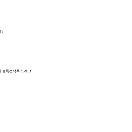
1)
자를 블록선택후 드래그