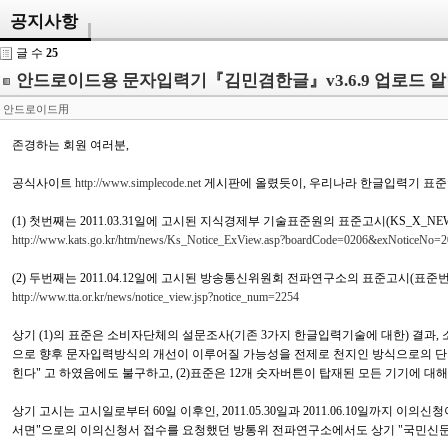
공지사항
글 수
25
안드로이드용 문자입력기『김민겸한글』v3.6.9 업로드 
안드로이드用
존경하는 회원 여러분,
공식사이트
http://www.simplecode.net
게시판에 올렸듯이, 우리나라 한글입력기 표준
(1) 첫번째는 2011.03.31일에 고시된 지식경제부 기술표준원의 표준고시(KS_X_NEW_
http://www.kats.go.kr/htm/news/Ks_Notice_ExView.asp?boardCode=0206&exNoticeNo
(2) 두번째는 2011.04.12일에 고시된 방송통신위원회 전파연구소의 표준고시(표준번호: 
http://www.tta.or.kr/news/notice_view.jsp?notice_num=2254
상기 (1)의 표준은 소비자단체의 설문조사(기존 3가지 한글입력기술에 대한) 결과
으로 향후 문자입력방식의 개선이 이루어질 가능성을 전제로 천지인 방식으로의 단
힌다" 고 하였음에도 불구하고, (2)표준은 12개 숫자버튼이 탑재된 모든 기기에 
상기 고시는 고시일로부터 60일 이후인, 2011.05.30일과 2011.06.10일까지 
서면"으로의 이의신청서 접수를 요청했던 방통위 전파연구소에서도 상기 "국민신문고"