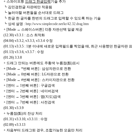
+ 스와이프形
드래그 한글입력
기술 추가
┗ 김민겸한글 자판에만 적용됨
┗ 눌러야할 버튼들을 순서대로 드래그
┗ 한글 한 글자를 한번의 드래그로 입력할 수 있도록 하는 기술
┗ 상세 설명 :
http://www.simplecode.net/kr/42.32.drag.htm
+ [Mode → 스페이스버튼] 각종 자판선택 일괄 제공
(12.30) v3.3.1 : 소스 최적화
(04.04) v3.3.2, v3.3.3, v3.3.4 수정
(01.13) v3.3.5 : 1분 이내에 새로운 입력필드를 찍었을 때, 최근 사용했던 한글자판 
(01.13) v3.3.6, v3.3.7 : 수정
(01.26) 3.3.8
+ 드래그 안되는 버튼에도 주황색 누름점(點)표시
+ [Mode → *번째 버튼] : 삼성자판으로 전환
+ [Mode → 0번째 버튼] : LG자판으로 전환
+ [Mode → #번째 버튼] : 스카이자판으로 전환
+ [엔터 → 1번째 버튼] : 구글검색
+ [엔터 → 2번째 버튼] : 네이버검색
+ [엔터 → 5번째 버튼] : 맵(지도)검색
+ [엔터 → 7번째 버튼] : 사전검색
(01.30) v3.3.9
+ 누름점(點)의 잔상 처리
(01.31) v3.3.10, v3.3.11 : 수정
(02.09) v3.3.13
+ 자음부터 드래그된 경우, 조합가능한 모음만 처리