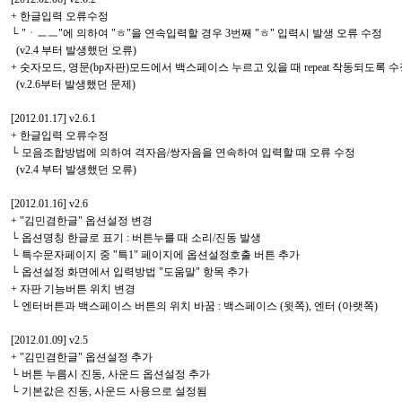
+ 한글입력 오류수정
└ "ㆍㅡㅡ"에 의하여 "ㅎ"을 연속입력할 경우 3번째 "ㅎ" 입력시 발생 오류 수정
(v2.4 부터 발생했던 오류)
+ 숫자모드, 영문(bp자판)모드에서 백스페이스 누르고 있을 때 repeat 작동되도록 
(v.2.6부터 발생했던 문제)
[2012.01.17] v2.6.1
+ 한글입력 오류수정
└ 모음조합방법에 의하여 격자음/쌍자음을 연속하여 입력할 때 오류 수정
(v2.4 부터 발생했던 오류)
[2012.01.16] v2.6
+ "김민겸한글" 옵션설정 변경
└ 옵션명칭 한글로 표기 : 버튼누를 때 소리/진동 발생
└ 특수문자페이지 중 "특1" 페이지에 옵션설정호출 버튼 추가
└ 옵션설정 화면에서 입력방법 "도움말" 항목 추가
+ 자판 기능버튼 위치 변경
└ 엔터버튼과 백스페이스 버튼의 위치 바꿈 : 백스페이스 (윗쪽), 엔터 (아랫쪽)
[2012.01.09] v2.5
+ "김민겸한글" 옵션설정 추가
└ 버튼 누름시 진동, 사운드 옵션설정 추가
└ 기본값은 진동, 사운드 사용으로 설정됨