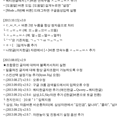
+ 쿼티한글에서 [ㅅ]버튼 연속누름 ㅅ→ㅆ→ㅆㅅ 추가
+ [도움말] 버튼 도입. [도움말] 길게누르면 "설정"
+ [Mode→8번째 버튼] 드래그하면 구글음성입력 실행
[2013.10.15] v3.0
+ ㄷ,ㅂ,ㅈ,ㅅ 버튼 2번 누름을 항상 쌍자음으로 처리
└ ㄷ→ㄸ→ㅌ (예. 으→읃→으ㄸ→으뜸)
└ ㅅ→ㅆ→ㅆㅅ (예. 얼→엀→얼ㅆ→얼쑤)
└ "ㄱ"은 기존처럼, ㄱ→ㄱㄱ or ㄲ→ㅋ→ㄲ
+ ㅎ = [ㆍ]길게누름 추가
+ 나랏글(이지한글) 자판에서 [ㅅ]버튼 연속누름 ㅅ→ㅆ→ㅆㅅ 추가
[2013.08.05] v2.9
★조합중인 글자에 대하여 블록커서처리 실현
+ 밑줄쳐진 글자에 대해 항상 글자조합이 가능하도록 수정
+ 스킨선택 설정기능 추가(hyun Ji님 요청)
+ (2013.08.27) v2.9.1 : 오류수정
+ (2013.09.05) v2.9.2 : 구글 크롬 검색필드에서의 입력오류 수정
+ (2013.09.16) v2.9.3 : 쿼티한글자판 추가 (메인한글→Qwerty→쿼티한글)
+ (2013.09.21) v2.9.4 : 삼성,LG,Sky자판 추가 ([한글]버튼으로 토글 전환)
└ 천지인의 [ㆍ]으로 "ㅏ" 입력지원
└ 삼성, Sky 자음버튼 비순환처리(예. 삼성자판에서 "김민겸", 달나라", "콜라", "넘어"
+ (2013.09.23) v2.9.5
+ (2013.09.29) v2.9.7 : 자판높이 및 진동세기 설정 옵션 추가