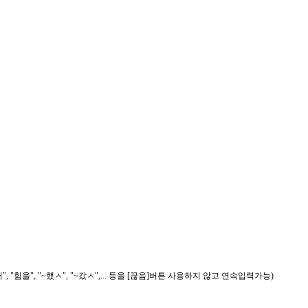
, "힘을", "~했ㅅ", "~갔ㅅ",... 등을 [끊음]버튼 사용하지 않고 연속입력가능)