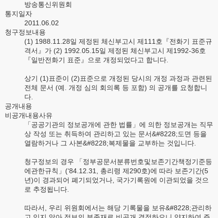
방송통신위원회
통지일자
2011.06.02
청구정보내용
(1) 1988.11.28일 제정된 체신부고시 제111호『전화기 표준규
격서』가 (2) 1992.05.15일 제정된 체신부고시 제1992-36호
『일반전화기 표준』으로 개정되었다고 합니다.
상기 (1)표준이 (2)표준으로 개정된 당시의 개정 과정과 관련된
전체 문서 (예. 개정 심의 회의록 등 포함) 의 공개를 요청합니
다.
공개내용
비공개내용사유
「공공기관의 정보공개에 관한 법률」에 의한 정보공개는 직무
상 작성 또는 취득하여 관리하고 있는 문서&#8228;도면 등을
열람하거나 그 사본&#8228;복제물을 교부하는 것입니다.
청구정보의 경우 「정부공문서분류번호및보존기간책정기준등
에관한규칙」(‘84.12.31, 총리령 제290호)에 따라 보존기간(5
년)이 경과되어 폐기되었거나, 국가기록원에 이관되었을 것으
로 추정됩니다.
따라서, 우리 위원회에서는 해당 기록물을 보유&#8228;관리하
고 있지 않아 정보의 부존재로 비공개 결정하오니 양지하여 주