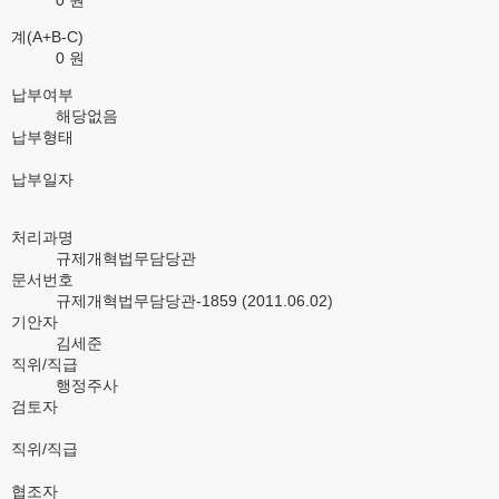
0 원
계(A+B-C)
0 원
납부여부
해당없음
납부형태
납부일자
처리과명
규제개혁법무담당관
문서번호
규제개혁법무담당관-1859 (2011.06.02)
기안자
김세준
직위/직급
행정주사
검토자
직위/직급
협조자