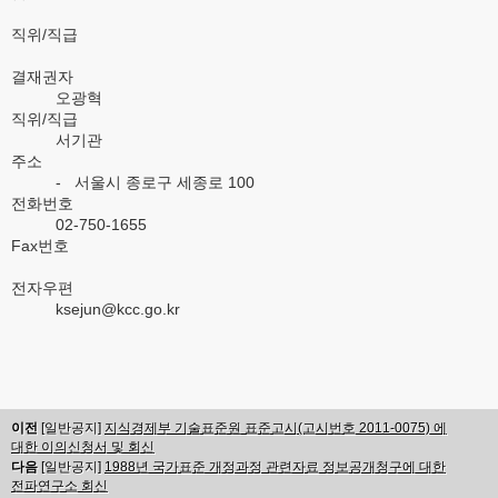
직위/직급
결재권자
오광혁
직위/직급
서기관
주소
- 서울시 종로구 세종로 100
전화번호
02-750-1655
Fax번호
전자우편
ksejun@kcc.go.kr
이전
[일반공지]
지식경제부 기술표준원 표준고시(고시번호 2011-0075) 에
대한 이의신청서 및 회신
다음
[일반공지]
1988년 국가표준 개정과정 관련자료 정보공개청구에 대한
전파연구소 회신