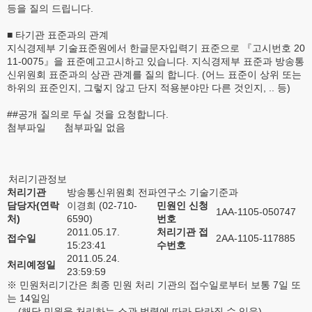
등을 질의 드립니다.
■ 타기관 표준과의 관계
지식경제부 기술표준원에서 한글문자입력기 표준으로 『고시번호 20
11-0075』을 표준예고고시하고 있습니다. 지식경제부 표준과 방송통
신위원회 표준과의 상관 관계를 질의 합니다. (어느 표준이 상위 또는
하위의 표준인지, 그렇지 않고 단지 적용분야만 다른 것인지, .. 등)
##공개 질의로 두실 것을 요청합니다.
첨부파일
첨부파일 없음
처리기관정보
처리기관
방송통신위원회 전파연구소 기술기준과
담당자(연락
이경희 (02-710-
민원인 신청
1AA-1105-050747
처)
6590)
번호
2011.05.17.
처리기관 접
접수일
2AA-1105-117885
15:23:41
수번호
2011.05.24.
처리예정일
23:59:59
※ 민원처리기간은 최종 민원 처리 기관의 접수일로부터 보통 7일 또
는 14일임
(해당 민원을 처리하는 소관 법령에 따라 달라질 수 있음)