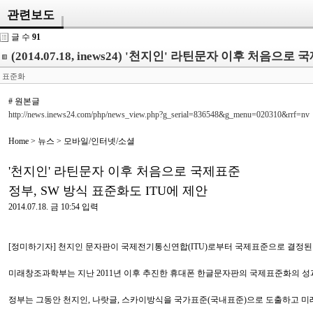
관련보도
글 수
91
(2014.07.18, inews24) '천지인' 라틴문자 이후 처음으로
표준화
# 원본글
http://news.inews24.com/php/news_view.php?g_serial=836548&g_menu=020310&rrf=nv
Home > 뉴스 > 모바일/인터넷/소셜
'천지인' 라틴문자 이후 처음으로 국제표준
정부, SW 방식 표준화도 ITU에 제안
2014.07.18. 금 10:54 입력
[정미하기자] 천지인 문자판이 국제전기통신연합(ITU)로부터 국제표준으로 결정된
미래창조과학부는 지난 2011년 이후 추진한 휴대폰 한글문자판의 국제표준화의 성과로
정부는 그동안 천지인, 나랏글, 스카이방식을 국가표준(국내표준)으로 도출하고 미