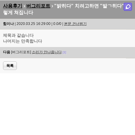
사용후기
›
버그리포트
› "밝히다" 치려고하면 "발ㄱ히다" 이
렇게 쳐집니다
힘이나
| 2020.03.25 16:29:00 | 0.0/0 |
본문 건너뛰기
제목과 같습니다
나머지는 만족합니다
다음
[버그리포트]
소리가 안나옵니다
[1]
목록