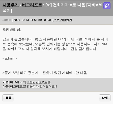
사용후기
›
버그리포트
› [re] 전화기가 x로 나옴 [자바VM 재
설치]
admin
| 2007.10.13 21:51:59 | 0.0/0 |
본문 건너뛰기
오케바리님,
답글이 늦었습니다. 평소 사용하던 PC가 아닌 다른 PC에서 본 사이
트 접속해 보았는데, 오른쪽 입력기는 정상으로 나옵니다. 자바 VM
을 삭제하고 다시 설치해 보시기 바랍니다. 관심 감사합니다.
- admin -
>문자 보낼라고 왔는데... 전홧기 있던 자리에 x만 나옴
이전
[버그리포트]
전화기가 x로 나옴
다음
[버그리포트]
전화기가 없어졌어요!!!
목록
삭제