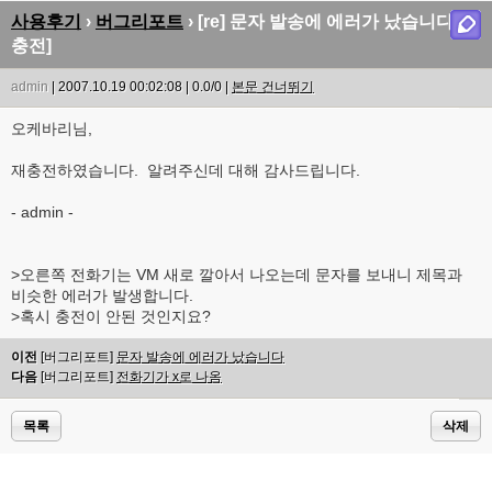
사용후기
›
버그리포트
› [re] 문자 발송에 에러가 났습니다 [재
충전]
admin
| 2007.10.19 00:02:08 | 0.0/0 |
본문 건너뛰기
오케바리님,
재충전하였습니다. 알려주신데 대해 감사드립니다.
- admin -
>오른쪽 전화기는 VM 새로 깔아서 나오는데 문자를 보내니 제목과
비슷한 에러가 발생합니다.
>혹시 충전이 안된 것인지요?
이전
[버그리포트]
문자 발송에 에러가 났습니다
다음
[버그리포트]
전화기가 x로 나옴
목록
삭제