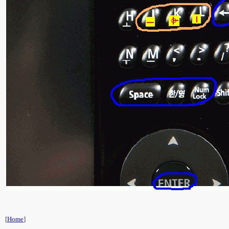
[
Home
]