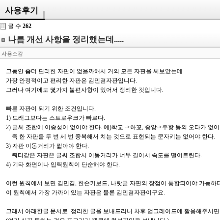
사용후기
글 수
262
나름 개선 사항을 정리했는데.....
사용소감
그동안 좀더 편리한 자판이 없을까해서 거의 모든 자판을 써보았는데
가장 안정적이고 편리한 자판은 김민겸자판입니다.
그러나 여기에도 몇가지 불편사항이 있어서 정리한 것입니다.
빠른 자판이 되기 위한 조건입니다.
1)
드래그보다는 스트로우크가 빠르다
.
2)
글씨 조합에 이중성이 없어야 한다
.
예
)
학교
->
하꾜
,
중앙
->
주항 등의 오타가 없
즉 한 자판을 두 번 세 번 중복해서 치는 것으로 표현되는 문자키는 없어야 한다
.
3)
자판 이동거리가 짧아야 한다
.
쿼티같은 자판은 글씨 조합시 이동거리가 너무 길어서 속도를 떨어트린다
.
4)
기타 화면이나 입력원칙이 단순해야 한다
.
이런 원칙에서 보면 김민겸, 한손키보드, 나랏글 자판의 장점이 통합되어야 가능하
이 원칙에서 가장 가까이 있는 자판은 물론 김민겸자판이구요.
그래서 아래한글 문서로 정리한 글을 보내드리니 차후 업그레이드에 활용해주시면