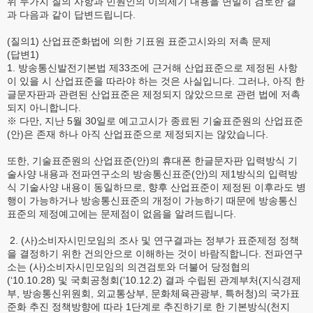
위 두가지 질의 사항과 민원인의 이의제기 내용을 면밀히 검토한 결
과 다음과 같이 답변드립니다.
(질의1) 산업표준화법에 의한 기표원 표준고시와의 저촉 문제
(답변1)
1. 방송통신발전기본법 제33조에 근거해 산업표준으로 제정된 사항
이 있을 시 산업표준을 따라야 하는 것은 사실입니다. 그러나, 아직 한
글문자판과 관련된 산업표준은 제정되지 않았으므로 관련 법에 저촉
되지 아니합니다.
※ 다만, 지난 5월 30일로 예고고시가 종료된 기술표준원의 산업표준
(안)은 존재 하나 아직 산업표준으로 제정되지는 않았습니다.
또한, 기술표준원의 산업표준(안)의 휴대폰 한글문자판 입력방식 기
술사양 내용과 전파연구소의 방송통신표준(안)의 제1방식의 입력방
식 기술사양 내용이 동일하므로, 향후 산업표준이 제정된 이후라도 병
행이 가능하거나 방송통신표준의 개정이 가능하기 때문에 방송통신
표준의 제정예고에는 문제점이 없음을 알려드립니다.
2. (사)소비자시민모임의 조사 및 연구결과는 정부가 표준제정 정책
을 결정하기 위한 건의안으로 이해하는 것이 바람직합니다. 전파연구
소는 (사)소비자시민모임의 의견검토와 더불어 당정협의
(‘10.10.28) 및 국회공청회(’10.12.2) 결과 수립된 관계부처(지식경제
부, 방송통신위원회, 외교통상부, 문화체육관광부, 특허청)의 국가표
준화 추진 정책방향에 따라 1단계로 추진하기로 한 기본방식(천지