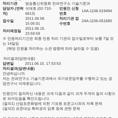
처리기관
방송통신위원회 전파연구소 기술기준과
담당자 (연락
석재호 (02-710-
민원인 신청
1AA-1106-019494
처)
6613)
번호
2011.06.08.
처리기관 접
접수일
2AA-1106-051680
15:05:01
수번호
2011.06.15.
처리예정일
23:59:59
※ 민원처리기간은 최종 민원 처리 기관의 접수일로부터 보통 7일 또
는 14일임
(해당 민원을 처리하는 소관 법령에 따라 달라질 수 있음)
처리결과(답변내용)
답변일
2011.06.15. 17:53:53
처리결과(답변내용)
안녕하십니까.
저는 전파연구소 기술기준과에서 국가표준업무를 수행하고 있는 공
업연구사 석재호입니다.
민원인이 질의하신 내용은 크게 다음과 같이 크게 두개의 질의 사항으
로 되어있음을 확인드립니다.
(질의1) 산업표준화법에 의한 기표원 표준고시와의 저촉 문제
(질의2) 표준대상 특허권의 압류 등에 관한 문제