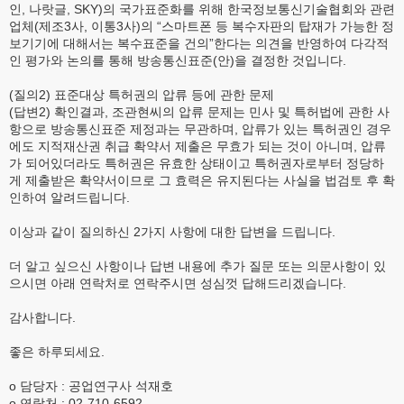
인, 나랏글, SKY)의 국가표준화를 위해 한국정보통신기술협회와 관련
업체(제조3사, 이통3사)의 “스마트폰 등 복수자판의 탑재가 가능한 정
보기기에 대해서는 복수표준을 건의”한다는 의견을 반영하여 다각적
인 평가와 논의를 통해 방송통신표준(안)을 결정한 것입니다.
(질의2) 표준대상 특허권의 압류 등에 관한 문제
(답변2) 확인결과, 조관현씨의 압류 문제는 민사 및 특허법에 관한 사
항으로 방송통신표준 제정과는 무관하며, 압류가 있는 특허권인 경우
에도 지적재산권 취급 확약서 제출은 무효가 되는 것이 아니며, 압류
가 되어있더라도 특허권은 유효한 상태이고 특허권자로부터 정당하
게 제출받은 확약서이므로 그 효력은 유지된다는 사실을 법검토 후 확
인하여 알려드립니다.
이상과 같이 질의하신 2가지 사항에 대한 답변을 드립니다.
더 알고 싶으신 사항이나 답변 내용에 추가 질문 또는 의문사항이 있
으시면 아래 연락처로 연락주시면 성심껏 답해드리겠습니다.
감사합니다.
좋은 하루되세요.
o 담당자 : 공업연구사 석재호
o 연락처 : 02-710-6592