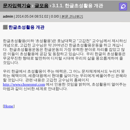
문자입력기술
›
글모음
› 3.1.1. 한글초성활용 개관
admin
| 2014.05.04 08:51:02 | 0.0/0 |
본문 건너뛰기
▦
한글초성활용 개관
한글초성활용(이하 '초성활용')은 호남대학교 "고갑천" 교수님께서 제시하신
개념으로, 고갑천 교수님은 약 20여년간 한글초성활용운동을 하고 계십니
다. 한글초성활용운동은 한글운동의 가장 유력한 분야로 자리를 잡았고 많
은 이들이 초성활용에 공감 및 동참하고 있습니다. 우리 한글의 초성활용은
무궁무진한 형태로 발전하여 디지털 시대에 우리의 삶을 풍요롭게하여 줄
것입니다.
우리 한글에서 초성활용이 주는 매력은, 그 어느 문자체계에서도 누리지 못
하는 혜택이며, 세종대왕께서 현대를 살아가는 우리에게 베풀어주신 은혜라
할 것입니다. 관련 내용은 고갑천 교수님의 홈페이지
http://www.choseongi.com
에서 인용한 것임을 밝히며, 초성활용이 열어주는
마법과 같이 신비한 세계로 안내합니다.
[
Home
]