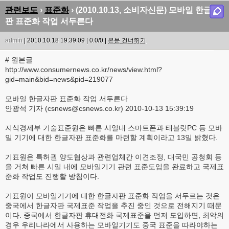
관련보도
›
표준화
› (2010.10.13, 소비자신문) 모바일 한글자
판 표준화 작업 서두른다
admin
| 2010.10.18 19:39:09 | 0.0/0 |
본문 건너뛰기
# 원본글
http://www.consumernews.co.kr/news/view.html?
gid=main&bid=news&pid=219077
모바일 한글자판 표준화 작업 서두른다
안광석 기자 (csnews@csnews.co.kr) 2010-10-13 15:39:19
지식경제부 기술표준원은 빠른 시일내 스마트폰과 태블릿PC 등 모바
일 기기에 대한 한글자판 표준화를 마련할 계획이라고 13일 밝혔다.
기표원은 특허권 양도협상과 관련업체간 이견조정, 대국민 공청회 등
을 거쳐 빠른 시일 내에 모바일기기 관련 표준도입을 완료하고 국제표
준화 작업도 진행할 방침이다.
기표원이 모바일기기에 대한 한글자판 표준화 작업을 서두르는 것은
중국에서 한글자판 국제표준 작업을 추진 중인 것으로 전해지기 때문
이다. 중국에서 한글자판 휴대전화 국제표준을 먼저 도입하면, 최악의
경우 우리나라에서 사용하는 모바일기기도 중국 표준을 따라야하는