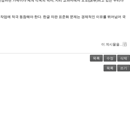
선점하면 가뜩이나 세계 각국의 역사, 지리 교과서에서 오도(誤導)되고 있는 우리나
이 작업에 적극 동참해야 한다. 한글 자판 표준화 문제는 경제적인 이유를 뛰어넘어 국
이 게시물을...
목록
수정
삭제
목록
쓰기