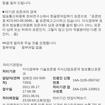
등을 질의 드립니다.
■ 타기관 표준과의 관계
방송통신위원회 전파연구소에서 한글문자입력기 표준으로 『표준번
호 KCS.KO-05.0046』을 표준예고고시하고 있습니다. 지식경제부 표
준과 방송통신위원회 표준과의 상관 관계를 질의 합니다. (어느 표준
이 상위 또는 하위의 표준인지, 그렇지 않고 단지 적용분야만 다른 것
인지, .. 등)
##공개 질의로 두실 것을 요청합니다.
첨부파일
첨부파일 없음
처리기관정보
지식경제부 기술표준원 지식산업표준국 정보통신표준
처리기관
과
담당자(연락
양희찬 (02-509-
민원인 신청
1AA-1105-050742
처)
7263)
번호
2011.05.17.
처리기관 접
접수일
2AA-1105-120812
17:58:38
수번호
2011.06.01.
처리예정일
처리기간 연장이력보기
23:59:59 (1회연장)
※ 민원처리기간은 최종 민원 처리 기관의 접수일로부터 보통 7일 또