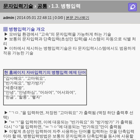
문자입력기술
›
공통
› 1.3. 병행입력
admin
| 2014.05.01 22:48:11 | 0.0/0 |
본문 건너뛰기
▦ 병행입력기술 개요
▶ 모바일 환경에서 "고속"의 문자입력을 가능하게 하는 기술
▶ 보통의 문자입력과 단축입력(초성만 입력)을 시스템이 자동으로 식별 처
리
▶ 이하에서 제시하는 병행입력기술은 타 문자입력시스템에서도 범용하게
적용 가능한 기술
현 홈페이지 자바입력기의 병행입력 예제 단어
"감사해요", "고마워요",
"반가워요", "방가방가"
"세종대왕",
"안녕", "안녕하심", "어솨여", "어서와여",
"한글", "할룽", "햏자"
▶ "ㄱㅁ.."을 입력하면, 저장된 "고마워요" 가 출력됨 (액정 하단 출력후 선
택)
▶ "ㅂㄱ"을 입력하면, 이에 대응되는 "반가워요" 와 "방가방가" 가 출력됨.
다시 "ㅇ"을 입력하면, "ㅂㄱㅇ"에 대응되는 "반가워요"만이 출력됨
▶ 이렇게 초성만 입력하여 자주 사용하는 단어를 입력하는 것을 단축입력
이라 할 때, 병행입력방법은 보통의 문자입력과 단축입력을 동시에 사용할