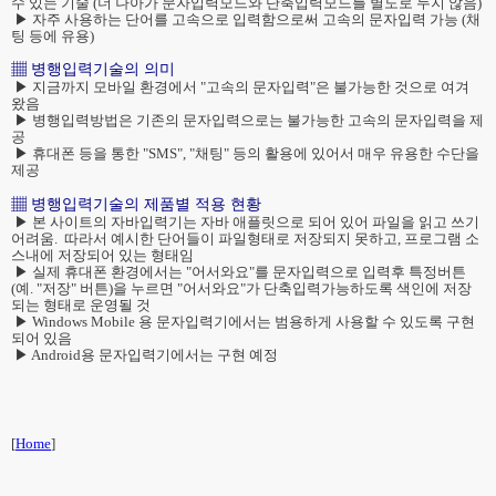
수 있는 기술 (더 나아가 문자입력모드와 단축입력모드를 별도로 두지 않음)
▶ 자주 사용하는 단어를 고속으로 입력함으로써 고속의 문자입력 가능 (채
팅 등에 유용)
▦ 병행입력기술의 의미
▶ 지금까지 모바일 환경에서 "고속의 문자입력"은 불가능한 것으로 여겨
왔음
▶ 병행입력방법은 기존의 문자입력으로는 불가능한 고속의 문자입력을 제
공
▶ 휴대폰 등을 통한 "SMS", "채팅" 등의 활용에 있어서 매우 유용한 수단을
제공
▦ 병행입력기술의 제품별 적용 현황
▶ 본 사이트의 자바입력기는 자바 애플릿으로 되어 있어 파일을 읽고 쓰기
어려움. 따라서 예시한 단어들이 파일형태로 저장되지 못하고, 프로그램 소
스내에 저장되어 있는 형태임
▶ 실제 휴대폰 환경에서는 "어서와요"를 문자입력으로 입력후 특정버튼
(예. "저장" 버튼)을 누르면 "어서와요"가 단축입력가능하도록 색인에 저장
되는 형태로 운영될 것
▶ Windows Mobile 용 문자입력기에서는 범용하게 사용할 수 있도록 구현
되어 있음
▶ Android용 문자입력기에서는 구현 예정
[
Home
]