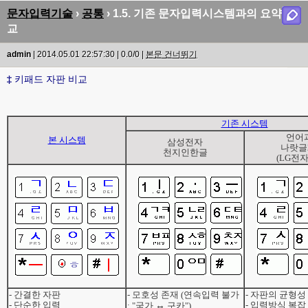
문자입력기술
›
공통
› 1.5. 기존 문자입력시스템과의 요약 비
교
admin
| 2014.05.01 22:57:30 | 0.0/0 |
본문 건너뛰기
‡
키패드 자판 비교
기존 시스템
언어
본 시스템
삼성전자
나랏글2
천지인한글
(LG전자
- 간결한 자판
- 모호성 존재 (연속입력 불가
- 자판의 균형성
- 단순한 입력
↔
- 입력방식 복잡
: "국가
구카")