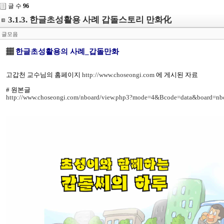
글 수
96
3.1.3. 한글초성활용 사례 갑돌스토리 만화化
글모음
▦
한글초성활용의 사례_갑돌만화
고갑천 교수님의 홈페이지
http://www.choseongi.com
에 게시된 자료
# 원본글
http://www.choseongi.com/nboard/view.php3?mode=4&Bcode=data&board=