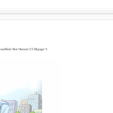
nboard&sk=&st=&num=213&page=1