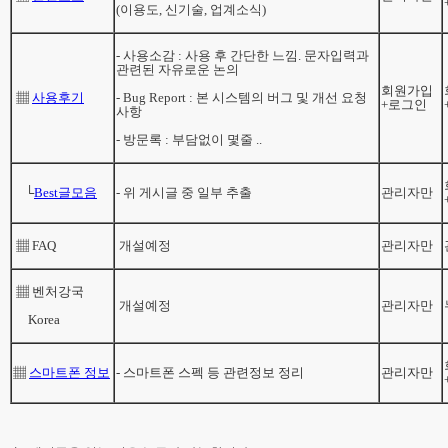
(이용도, 신기술, 업계소식)
- 사용소감 : 사용 후 간단한 느낌. 문자입력과
관련된 자유로운 논의
회원가입
▦
사용후기
- Bug Report : 본 시스템의 버그 및 개선 요청
+로그인
사항
- 방문록 : 부담없이 몇줄 ..
└
Best글모음
- 위 게시글 중 일부 추출
관리자만
▦
FAQ
개설예정
관리자만
▦
벤처강국
개설예정
관리자만
Korea
▦
스마트폰 정보
- 스마트폰 스펙 등 관련정보 정리
관리자만