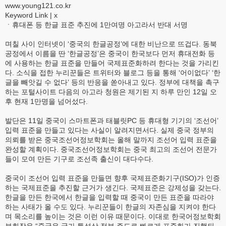
www.young121.co.kr
Keyword Link | x
ㆍ휴대폰 등 한글 표준 추진에 1만여명 아고라서 반대 서명
며칠 사이 인터넷이 ‘중국의 한글공정’에 대한 비난으로 뜨겁다. 동북
공정에서 이름을 딴 ‘한글공정’은 중국이 한국보다 먼저 휴대전화 등
에 사용하는 한글 표준을 만들어 국제표준화하려 한다는 것을 가리킨
다. 소식을 접한 누리꾼들은 트위터와 블로그 등을 통해 ‘어이없다’ ‘한
글을 빼앗길 수 없다’ 등의 반응을 쏟아내고 있다. 정부에 대책을 촉구
하는 포털사이트 다음의 아고라 청원은 제기된 지 하루 만인 12일 오
후 현재 1만명을 넘어섰다.
발단은 11일 중국이 스마트폰과 태블릿PC 등 휴대형 기기의 ‘조선어’
입력 표준을 만들고 있다는 사실이 알려지면서다. 실제 중국 정부의
의뢰를 받은 중국조선어정보학회는 올해 말까지 조선어 입력 표준을
완성할 계획이다. 중국조선어정보학회는 중국 최고의 조선어 전문가
들이 모여 만든 기구로 조선족 출신이 대다수다.
중국이 조선어 입력 표준을 만들면 향후 국제표준화기구(ISO)가 인증
하는 국제표준을 추진할 근거가 생긴다. 국제표준은 강제성을 갖는다.
한글을 만든 한국에서 한글을 입력할 때 중국이 만든 표준을 따라야
하는 사태가 올 수도 있다. 누리꾼들이 한글의 자존심을 지켜야 한다
며 목소리를 높이는 것은 이런 이유 때문이다. 이대로 한국어정보학회