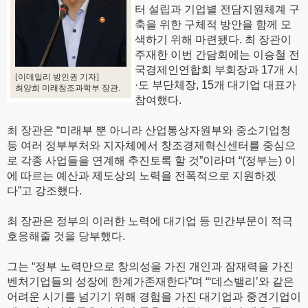
터 설립과 기업별 전담지원체계 구
축을 위한 구체적 방안을 함께 모
색하기 위해 마련됐다. 최 장관이
주재한 이번 간담회에는 이승철 전
국경제인연합회 부회장과 17개 시
[이데일리 방인권 기자]
·도 부단체장, 15개 대기업 대표가
최양희 미래창조과학부 장관.
참여했다.
최 장관은 “미래부 뿐 아니라 산업통상자원부와 중소기업청
등 여러 정부부처와 지자체에서 창조경제혁신센터를 중심으
로 각종 사업들을 연계해 추진토록 할 것”이라며 “(정부는) 이
에 따르는 예산과 제도상의 노력을 전폭적으로 지원하겠
다”고 강조했다.
최 장관은 정부의 이러한 노력에 대기업 등 민간부문이 적극
호응해줄 것을 당부했다.
그는 “정부 노력만으로 창의성을 가진 개인과 잠재력을 가진
벤처기업들의 성장에 한계가존재한다”며 “‘데스밸리’와 같은
어려운 시기를 넘기기 위해 경험을 가진 대기업과 중견기업이