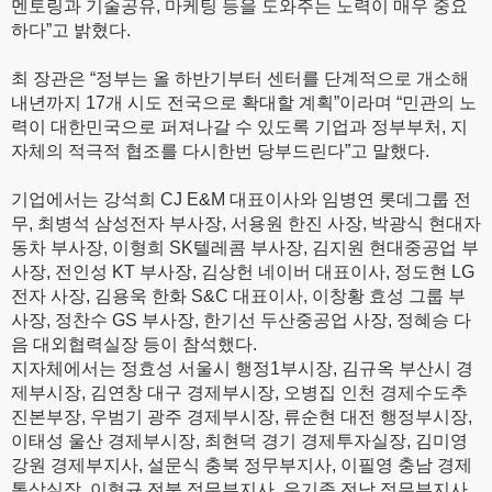
멘토링과 기술공유, 마케팅 등을 도와주는 노력이 매우 중요
하다”고 밝혔다.
최 장관은 “정부는 올 하반기부터 센터를 단계적으로 개소해
내년까지 17개 시도 전국으로 확대할 계획”이라며 “민관의 노
력이 대한민국으로 퍼져나갈 수 있도록 기업과 정부부처, 지
자체의 적극적 협조를 다시한번 당부드린다”고 말했다.
기업에서는 강석희 CJ E&M 대표이사와 임병연 롯데그룹 전
무, 최병석 삼성전자 부사장, 서용원 한진 사장, 박광식 현대자
동차 부사장, 이형희 SK텔레콤 부사장, 김지원 현대중공업 부
사장, 전인성 KT 부사장, 김상헌 네이버 대표이사, 정도현 LG
전자 사장, 김용욱 한화 S&C 대표이사, 이창황 효성 그룹 부
사장, 정찬수 GS 부사장, 한기선 두산중공업 사장, 정혜승 다
음 대외협력실장 등이 참석했다.
지자체에서는 정효성 서울시 행정1부시장, 김규옥 부산시 경
제부시장, 김연창 대구 경제부시장, 오병집 인천 경제수도추
진본부장, 우범기 광주 경제부시장, 류순현 대전 행정부시장,
이태성 울산 경제부시장, 최현덕 경기 경제투자실장, 김미영
강원 경제부지사, 설문식 충북 정무부지사, 이필영 충남 경제
통상실장, 이형규 전북 정무부지사, 우기종 전남 정무부지사,