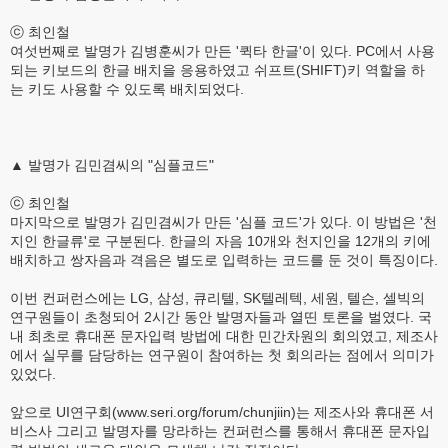
ⓒ 최인철
여섯번째로 발명가 김병훈씨가 만든 '퀵타 한글'이 있다. PC에서 사용
되는 키보드의 한글 배치을 응용하였고 쉬프트(SHIFT)키 역할을 하
는 키도 사용할 수 있도록 배치되었다.
▲ 발명가 김민겸씨의 "심플코드"
ⓒ 최인철
마지막으로 발명가 김민겸씨가 만든 '심플 코드'가 있다. 이 방법은 '천
지인 한글류'로 구분된다. 한글의 자음 10개와 천지인을 12개의 키에
배치하고 쌍자음과 격음은 별도로 입력하는 코드를 둔 것이 특징이다.
이번 컨퍼런스에는 LG, 삼성, 큐리텔, SK텔레텍, 세원, 텔슨, 셀빅의
연구원들이 초청되어 2시간 동안 발명자들과 열띤 토론을 벌였다. 국
내 최초로 휴대폰 문자입력 방법에 대한 민간차원의 회의였고, 제조사
에서 실무를 담당하는 연구원이 참여하는 첫 회의라는 점에서 의미가
있었다.
앞으로 UI연구회(www.seri.org/forum/chunjiin)는 제조사와 휴대폰 서
비스사 그리고 발명자를 망라하는 컨퍼런스를 통해서 휴대폰 문자입