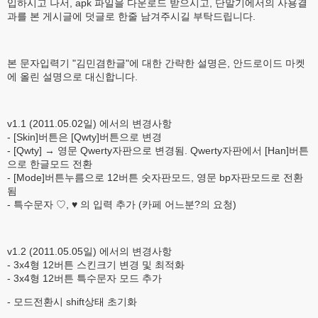
입하시고 나서, apk 파일을 다운로드 받으시고, 단말기에서의 사용결
과를 본 게시글에 덧글로 한줄 남겨주시길 부탁드립니다.
본 문자입력기 "김민겸한글"에 대한 간략한 설명은, 안드로이드 마켓
에 올린 설명으로 대신합니다.
v1.1 (2011.05.02일) 에서의 변경사항
- [Skin]버튼은 [Qwty]버튼으로 변경
- [Qwty] → 영문 Qwerty자판으로 변경됨. Qwerty자판에서 [Han]버튼
으로 한글모드 전환
- [Mode]버튼누름으로 12버튼 숫자판모드, 영문 bp자판모드로 전환
됨
- 특수문자 ♡, ♥ 의 입력 추가 (카페 어느분?의 요청)
v1.2 (2011.05.05일) 에서의 변경사항
- 3x4형 12버튼 스킨크기 변경 및 최적화
- 3x4형 12버튼 특수문자 모드 추가
- 모드전환시 shift상태 초기화