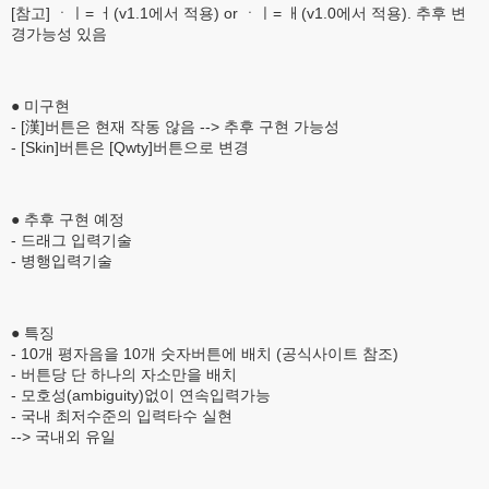
[참고] ㆍㅣ= ㅓ(v1.1에서 적용) or ㆍㅣ= ㅐ(v1.0에서 적용). 추후 변
경가능성 있음
● 미구현
- [漢]버튼은 현재 작동 않음 --> 추후 구현 가능성
- [Skin]버튼은 [Qwty]버튼으로 변경
● 추후 구현 예정
- 드래그 입력기술
- 병행입력기술
● 특징
- 10개 평자음을 10개 숫자버튼에 배치 (공식사이트 참조)
- 버튼당 단 하나의 자소만을 배치
- 모호성(ambiguity)없이 연속입력가능
- 국내 최저수준의 입력타수 실현
--> 국내외 유일