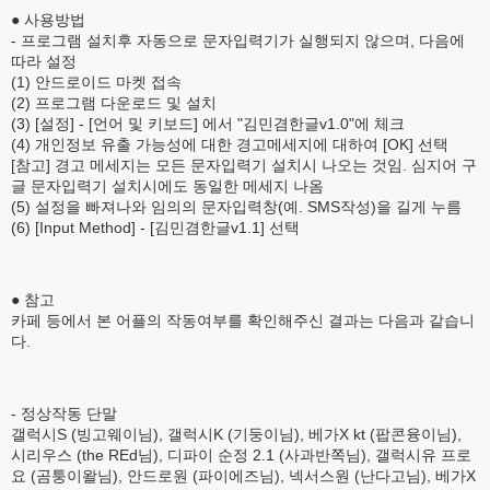
● 사용방법
- 프로그램 설치후 자동으로 문자입력기가 실행되지 않으며, 다음에
따라 설정
(1) 안드로이드 마켓 접속
(2) 프로그램 다운로드 및 설치
(3) [설정] - [언어 및 키보드] 에서 "김민겸한글v1.0"에 체크
(4) 개인정보 유출 가능성에 대한 경고메세지에 대하여 [OK] 선택
[참고] 경고 메세지는 모든 문자입력기 설치시 나오는 것임. 심지어 구
글 문자입력기 설치시에도 동일한 메세지 나옴
(5) 설정을 빠져나와 임의의 문자입력창(예. SMS작성)을 길게 누름
(6) [Input Method] - [김민겸한글v1.1] 선택
● 참고
카페 등에서 본 어플의 작동여부를 확인해주신 결과는 다음과 같습니
다.
- 정상작동 단말
갤럭시S (빙고웨이님), 갤럭시K (기둥이님), 베가X kt (팝콘융이님),
시리우스 (the REd님), 디파이 순정 2.1 (사과반쪽님), 갤럭시유 프로
요 (곰퉁이왈님), 안드로원 (파이에즈님), 넥서스원 (난다고님), 베가X