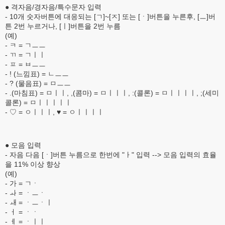
● 격자음/경자음/특수문자 입력
- 10개 숫자버튼에 대응되는 [ㄱ]~[ㅈ] 또는 [ㆍ]버튼을 누른후, [ㅡ]버
튼 2번 누르거나, [ㅣ]버튼을 2번 누름
(예)
- ㅋ = ㄱㅡㅡ
- ㄲ = ㄱㅣㅣ
- ㅍ = ㅂㅡㅡ
- ! (느낌표) = ㄴㅡㅡ
- ? (물음표) = ㅁㅡㅡ
- .(마침표) = ㅁㅣㅣ, ,(콤마) = ㅁㅣㅣㅣ, :(콜론) = ㅁㅣㅣㅣㅣ, ;(세미
콜론) = ㅁㅣㅣㅣㅣㅣ
- ♡ = ㅇㅣㅣㅣ, ♥ = ㅇㅣㅣㅣㅣ
● 모음 입력
- 자음 다음 [ㆍ]버튼 누름으로 한번에 "ㅏ" 입력 --> 모음 입력의 효율
을 11% 이상 향상
(예)
- 가 = ㄱㆍ
- ㅘ = ㆍㅡㆍ
- ㅙ = ㆍㅡㆍㅣ
- ㅓ = ㆍㆍ
- ㅔ = ㆍㅣㅣ