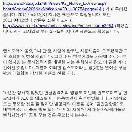
http://www.kats.go.kr/htm/news/Ks_Notice_ExView.asp?
boardCode=0206&exNoticeNo=2011-0075&page=1&
) 가 이루어졌
습니다. 2011.05.31일이 지나면 표준으로 확정됩니다. 또한
2011.04.12일에 방통위 표준이 고시 (
http://www.tta.or.kr/news/notice_view.jsp?notice_num=2254
)되었습
니다. 역시 고시일로 부터 2개월이 지나면 표준으로 확정됩니다.
앱스토어에 올렸으니 단 몇 사람이 한두번 사용해줄지 모르겠지만 그
후 조용히 잊혀질 것입니다. 그러나 단 한분이라도 사용해 주시는 분
이 있다면 본 문자입력기를 개발한 저는 후회하지 않고 이 길을 계속
걸어갈 것입니다. 더불어 이러한 앱스토어라는 장(場)을 열어준 구글
社와 애플社에 감사한 마음을 전합니다.
10년간 정하지 않았던 한글입력기의 명칭도 이번에 안드로이드용 한
글입력기 v1.0 을 앱스토어에 등록하면서 확정하였습니다. 사업적으
로는 무모한 것을 잘 알지만 발명자의 이름을 넣어 "김민겸한글" 로.
대한민국에서 줄도 빽도 없는 "서민의 자식"인 제가 문자입력기술로
벤처기업가의 꿈을 꾸는 것은 무모했나 봅니다.