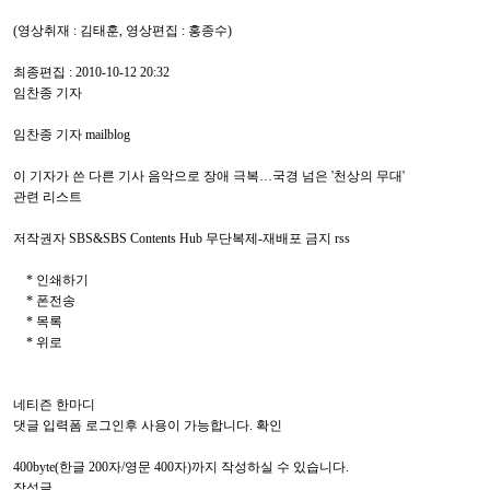
(영상취재 : 김태훈, 영상편집 : 홍종수)
최종편집 : 2010-10-12 20:32
임찬종 기자
임찬종 기자 mailblog
이 기자가 쓴 다른 기사 음악으로 장애 극복…국경 넘은 '천상의 무대'
관련 리스트
저작권자 SBS&SBS Contents Hub 무단복제-재배포 금지 rss
* 인쇄하기
* 폰전송
* 목록
* 위로
네티즌 한마디
댓글 입력폼 로그인후 사용이 가능합니다. 확인
400byte(한글 200자/영문 400자)까지 작성하실 수 있습니다.
작성글