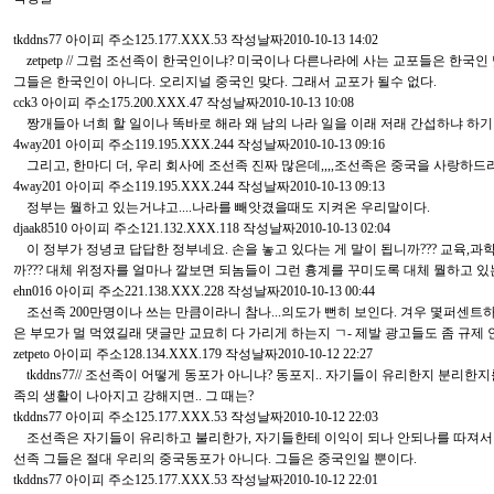
tkddns77 아이피 주소125.177.XXX.53 작성날짜2010-10-13 14:02
zetpetp // 그럼 조선족이 한국인이냐? 미국이나 다른나라에 사는 교포들은 한
그들은 한국인이 아니다. 오리지널 중국인 맞다. 그래서 교포가 될수 없다.
cck3 아이피 주소175.200.XXX.47 작성날짜2010-10-13 10:08
짱개들아 너희 할 일이나 똑바로 해라 왜 남의 나라 일을 이래 저래 간섭하냐 하
4way201 아이피 주소119.195.XXX.244 작성날짜2010-10-13 09:16
그리고, 한마디 더, 우리 회사에 조선족 진짜 많은데,,,,조선족은 중국을 사랑하
4way201 아이피 주소119.195.XXX.244 작성날짜2010-10-13 09:13
정부는 뭘하고 있는거냐고....나라를 빼앗겼을때도 지켜온 우리말이다.
djaak8510 아이피 주소121.132.XXX.118 작성날짜2010-10-13 02:04
이 정부가 정녕코 답답한 정부네요. 손을 놓고 있다는 게 말이 됩니까??? 교육,
까??? 대체 위정자를 얼마나 깔보면 되놈들이 그런 흉계를 꾸미도록 대체 뭘하고 
ehn016 아이피 주소221.138.XXX.228 작성날짜2010-10-13 00:44
조선족 200만명이나 쓰는 만큼이라니 참나...의도가 뻔히 보인다. 겨우 몇퍼센
은 부모가 멀 먹였길래 댓글만 교묘히 다 가리게 하는지 ㄱ- 제발 광고들도 좀 규제
zetpeto 아이피 주소128.134.XXX.179 작성날짜2010-10-12 22:27
tkddns77// 조선족이 어떻게 동포가 아니냐? 동포지.. 자기들이 유리한지 분리
족의 생활이 나아지고 강해지면.. 그 때는?
tkddns77 아이피 주소125.177.XXX.53 작성날짜2010-10-12 22:03
조선족은 자기들이 유리하고 불리한가, 자기들한테 이익이 되나 안되나를 따져서 
선족 그들은 절대 우리의 중국동포가 아니다. 그들은 중국인일 뿐이다.
tkddns77 아이피 주소125.177.XXX.53 작성날짜2010-10-12 22:01