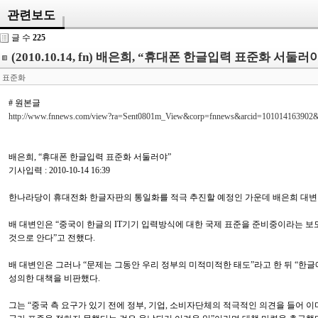
관련보도
글 수
225
(2010.10.14, fn) 배은희, “휴대폰 한글입력 표준화 서둘러
표준화
# 원본글
http://www.fnnews.com/view?ra=Sent0801m_View&corp=fnnews&arcid=10101416390
배은희, “휴대폰 한글입력 표준화 서둘러야”
기사입력 : 2010-10-14 16:39
한나라당이 휴대전화 한글자판의 통일화를 적극 추진할 예정인 가운데 배은희 대변인
배 대변인은 “중국이 한글의 IT기기 입력방식에 대한 국제 표준을 준비중이라는 보
것으로 안다”고 전했다.
배 대변인은 그러나 “문제는 그동안 우리 정부의 미적미적한 태도”라고 한 뒤 “한
성의한 대책을 비판했다.
그는 “중국 측 요구가 있기 전에 정부, 기업, 소비자단체의 적극적인 의견을 들어 