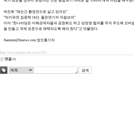
국가 표준을 정하지 못했다는 것은 용납되기 어려운 일”이라며 대책 마련을 촉구했
박진희 “매순간 황정연으로 살고 있어요”
“믹키유천 집중력 대단..좋은연기자 자질보여”
이어 “한나라당은 이해관계자들과 공청회도 하고 당정청 협의를 적극 주도해 모바일
을 만들고 국제 표준으로 채택되도록 해야 한다”고 덧붙였다.
/haeneni@fnnews.com 정인홍기자
http://www.simplecode.net/xe/501
댓글
[0]