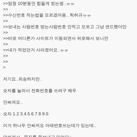
>>엄청 10분동안 힘들게 썼는뎅..ㅠㅠ
>>
>>수신번호 적는법을 모르겠어용...헉허규ㅠㅠ
>>
>>보내는 사람번호 받는사람번호 안적고 모르고 그냥 센드했더만
>>
>>바로 어디론가 사이트가 이동되면서 뒤로해서 보니깐
>>
>>내가 적었던거 사라졌어요..ㅠㅠ
>>
>>
>
저기요..죄송하지만..
숫자를 눌러서 전화번호를 쓰려구 해두
안써져요..
숫자 1.2.3.4.5.6.7.8.9.0.
이거 하나두 안써저요 아래번호쓰는데가 있는데..