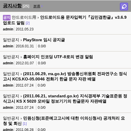
공지사항
[25]
분류
안드로이드用 ›
안드로이드용 문자입력기『김민겸한글』v3.6.9
공지
업로드 알림
[2]
admin
2011.05.23
일반공지 ›
PlayStore 임시 공지글
admin
2016.01.31
0.0/0
일반공지 ›
홈페이지 인코딩 UTF-8로의 변경 알림
admin
2012.01.07
0.0/0
일반공지 ›
(2011.06.29, rra.go.kr) 방송통신위원회 전파연구소 정식
고시 KCS.KO-05.0046 전화기 한글 문자 자판 배열
admin
2011.07.24
0.0/0
일반공지 ›
(2011.06.21, standard.go.kr) 지식경제부 기술표준원 정
식고시 KS X 5020 모바일 정보기기의 한글문자 자판배열
admin
2011.07.24
0.0/0
일반공지 ›
민원신청(표준예고고시에 대한 이의신청서) 공개처리 요
청 및 회신
[1]
admin
2011.06.28
0.0/0