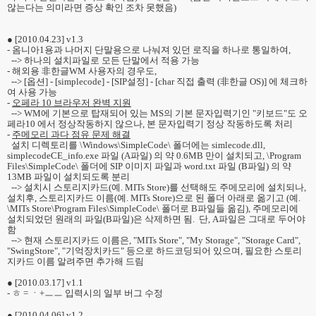
않는다는 의미라면 증상 확인 조차 못했음)
● [2010.04.23] v1.3
- 옴니아1용과 나머지 단말용으로 나눠져 있던 로직을 하나로 통일하여,
--> 하나의 설치파일로 모든 단말에서 적용 가능
- 해외용 非한글WM 사용자의 경우도,
--> [옵션] - [simplecode] - [SIP설정] - [char 직접 출력 (非한글 OS)] 에 체크하
여 사용 가능
-
오페라 10 브라우저 완벽 지원
--> WM에 기본으로 탑재되어 있는 MS의 기본 문자입력기인 "키보드"도 오
페라10 에서 정상작동하지 않으나, 본 문자입력기 정상 작동하도록 처리
-
주메모리 과다 점유 문제 해결
설치 디렉토리를 \Windows\SimpleCode\ 폴더에는 simlecode.dll,
simplecodeCE_info.exe 파일 (A파일) 의 약 0.6MB 만이 설치되고, \Program
Files\SimpleCode\ 폴더에 SIP 이미지 파일과 word.txt 파일 (B파일) 의 약
13MB 파일이 설치되도록 분리
--> 설치시 스토리지카드(예. MITs Store)를 선택해도 주메모리에 설치되나,
설치후, 스토리지카드 이름(예. MITs Store)으로 된 폴더 아래로 옮기고 (예.
\MITs Store\Program Files\SimpleCode\ 폴더로 B파일들 옮김), 주메모리에
설치되었던 원래의 파일(B파일)은 삭제하면 됨. 단, A파일은 그대로 두어야
함
--> 현재 스토리지카드 이름은, "MITs Store", "My Storage", "Storage Card",
"SwingStore", "기억장치카드" 등으로 하드코딩되어 있으며, 필요한 스토리
지카드 이름 알려주면 추가해 드림
● [2010.03.17] v1.1
- ㅎ = ㆍ+ㅡㅡ 입력시의 일부 버그 수정
● [2010.04.06] v1.2