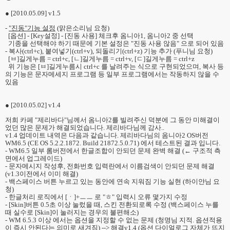
● [2010.05.09] v1.5
-
"진동"기능 설정
(맑은소리님 요청)
[옵션] - [Key설정] - [진동 사용] 체크후 옴니아1, 옴니아2 중 선택
기종을 선택해야 하기 때문에 기본 설정은 "진동 사용 않음" 으로 되어 있음
- 복사(ctrl+c), 붙여넣기(ctrl+v), 되돌리기(ctrl+z) 기능 추가 (푸니님 요청)
[ㅂ]길게누름 = ctrl+c, [ㄴ]길게누름 = ctrl+v, [ㄷ]길게누름 = ctrl+z
위 기능은 [ㅂ]길게누름시 ctrl+c 를 날려주는 식으로 구현되었으며, 복사 등
의 기능은 문자메세지 프로그램 등 일부 프로그램에서는 작동하지 않을 수
있음
● [2010.05.02] v1.4
저희 카페 "제리바다"님께서 옴니아2를 빌려주신 덕분에 그 동안 미해결이
었던 많은 문제가 해결되었습니다. 제리바다님께 감사..
v1.4 업데이트 내역은 다음과 같습니다. 제리바다님의 옴니아2 OS버전
WM6.5 (CE OS 5.2.2.1872. Build 21872.5.0.71) 에서 테스트된 결과 입니다.
- WM6.5 일부 롬버전에서 한글조합이 안되던 문제 완벽 해결 (← 구조적 측
면에서 업그레이드)
- 문자메시지 작성후, 전화번호 입력란에서 이름검색이 안되던 문제 해결
(v1.3이전에서 이미 해결)
- 백스페이스 버튼 누르고 있는 동안에 연속 지워짐 기능 실현 (하이얀님 요
청)
- 한글처리 로직에서 [ㆍ]+ㅡㅡ 로 "ㅎ" 입력시 오류 몇가지 수정
- [Skin]버튼 0.5초 이상 눌렀을 때, 스킨 전환되로록 수정 (백스페이스 누를
때 실수로 [Skin]이 눌러지는 경우의 불편해소)
- WM 6.5.3 이상 에서는 옵션을 지정할 수 없는 문제 (청명님 지적. 옵션적용
이 즉시 안된다는 의미로 새겨짐) --> 해결v1.4 (옵션 다이얼로그 자체가 뜨지