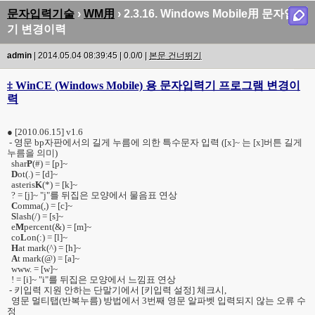
문자입력기술
›
WM用
› 2.3.16. Windows Mobile用 문자입력
기 변경이력
admin
| 2014.05.04 08:39:45 | 0.0/0 |
본문 건너뛰기
‡ WinCE (Windows Mobile) 용 문자입력기 프로그램 변경이
력
● [2010.06.15] v1.6
- 영문 bp자판에서의 길게 누름에 의한 특수문자 입력 (
[x]~ 는 [x]버튼 길게
누름을 의미
)
shar
P
(#) = [p]~
D
ot(.) = [d]~
asteris
K
(*) = [k]~
? = [j]~ "j"를 뒤집은 모양에서 물음표 연상
C
omma(,) = [c]~
S
lash(/) = [s]~
e
M
percent(&) = [m]~
co
L
on(:) = [l]~
H
at mark(^) = [h]~
A
t mark(@) = [a]~
www. = [w]~
! = [i]~ "i"를 뒤집은 모양에서 느낌표 연상
- 키입력 지원 안하는 단말기에서 [키입력 설정] 체크시,
영문 멀티탭(반복누름) 방법에서 3번째 영문 알파벳 입력되지 않는 오류 수
정