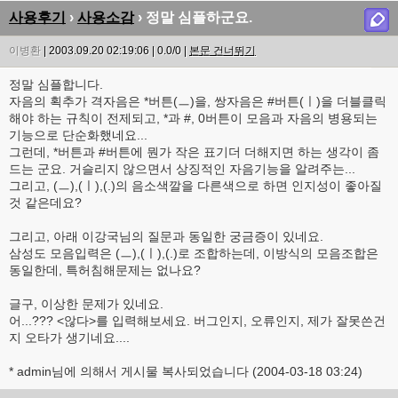
사용후기
›
사용소감
› 정말 심플하군요.
이병환
| 2003.09.20 02:19:06 | 0.0/0 |
본문 건너뛰기
정말 심플합니다.
자음의 획추가 격자음은 *버튼(ㅡ)을, 쌍자음은 #버튼(ㅣ)을 더블클릭
해야 하는 규칙이 전제되고, *과 #, 0버튼이 모음과 자음의 병용되는
기능으로 단순화했네요...
그런데, *버튼과 #버튼에 뭔가 작은 표기더 더해지면 하는 생각이 좀
드는 군요. 거슬리지 않으면서 상징적인 자음기능을 알려주는...
그리고, (ㅡ),(ㅣ),(.)의 음소색깔을 다른색으로 하면 인지성이 좋아질
것 같은데요?
그리고, 아래 이강국님의 질문과 동일한 궁금증이 있네요.
삼성도 모음입력은 (ㅡ),(ㅣ),(.)로 조합하는데, 이방식의 모음조합은
동일한데, 특허침해문제는 없나요?
글구, 이상한 문제가 있네요.
어...??? <않다>를 입력해보세요. 버그인지, 오류인지, 제가 잘못쓴건
지 오타가 생기네요....
* admin님에 의해서 게시물 복사되었습니다 (2004-03-18 03:24)