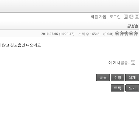
회원 가입
로그인
김성현
2010.07.06
(14:20:47)
조회 수 : 6543
(0.0/0)
지 않고 경고음만 나오네요.
이 게시물을...
목록
수정
삭제
목록
쓰기