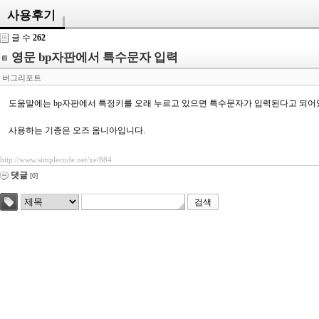
사용후기
글 수
262
영문 bp자판에서 특수문자 입력
버그리포트
도움말에는 bp자판에서 특정키를 오래 누르고 있으면 특수문자가 입력된다고 되어있는데
사용하는 기종은 오즈 옴니아입니다.
http://www.simplecode.net/xe/884
댓글
[0]