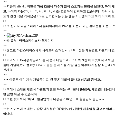
>>
>>지금의 effy 4.0 버전은 자음 조합에 타수가 많이 소요되는 단점을 보완한, 과
고, 나머지 자음(ㄱ, ㄴ, ㄷ, ㅂ, ㅈ, ㅊ, ㅎ)은 조합하여 입력하고 있습니다.
도가 훨씬 적은 격자음은 1타로 입력한다는 것은 좋은 시스템이라고 하기 어려워 보입
>>
>>또 한가지 타임스페이스사 홈페이지에서 PDA용 버전이 아닌 휴대폰용 버전도 소
>>
>>
>>※ 출처 : 타임스페이스사 홈페이지
>>
>>참고로 타임스페이스사의 사이트에 소개한 effy 4.0 버전은 제품별로 자판의 
>>
>>아마도 PDA사용자님께서 본 제품과 타임스페이스사의 제품이 비슷하다고 보신 것은
음에 기술하듯이 현 effy 4.0의 기술은 본 시스템 개발 훨씬 이후에(사실상 최
겠지요.
>>
>>● 이곳은 아직 계속 개발중이고, 한 곳은 개발이 끝나고 상용화 중이고..
>>
>>위에서 소개한 세벌식 가림토의 관련 특허는 2001년에 출원(즉, 개발)된 내용
면 금방 아실 수 있습니다.
>>또한 찾아보니 effy 4.0 한글입력의 내용은 2004년도에 출원된 내용입니다.
>>
>>본 사이트에 소개한 기술중 대부분은 2000년도에 개발된 내용임을 참고로 알
입니다.