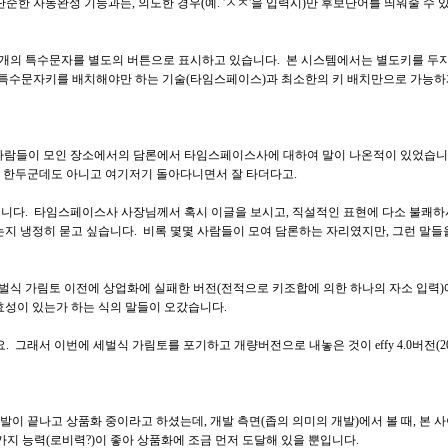
순한 자동완성 기능과는, 의도한 경우(예. 'ㅅㅈ'을 입력시)만 후보단어를 띄워줄 수 
.", ",", ":" 등 6개의 특수문자를 별도의 버튼으로 표시하고 있습니다. 본 시스템에서는
, 특수문자키를 배치해야만 하는 기술(타임스페이스)과 최소한의 키 배치만으로 가능하
람들이 모인 장소에서의 담론에서 타임스페이스사에 대하여 말이 나온적이 있었습니다. 참
고 한두군데도 아니고 여기저기 돌아다니면서 잘 타더다고.
니다. 타임스페이스사 사장님께서 혹시 이글을 보시고, 직설적인 표현에 다소 불쾌하시
는지 냉정히 묻고 싶습니다. 비록 몇몇 사람들이 모여 담론하는 자리였지만, 그런 말들
세벌식 가림토 이전에 상업화에 실패한 버전(전적으로 키조합에 의한 하나의 자소 입력)
효성이 있는가 하는 식의 말들이 오갔습니다.
지요. 그래서 이번에 세벌식 가림토를 포기하고 개량버전으로 내놓은 것이 effy 4.0버전
발이 끝나고 상품화 중이라고 하셨는데, 개발 측면(좁의 의미의 개발)에서 볼 때, 본
여러가지 능력(로비력?)이 좋아 상품화에 조금 먼저 도달해 있을 뿐입니다.