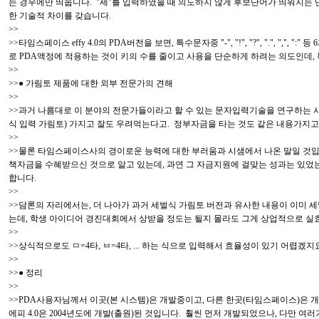
는 경우에만 띄웁니다. "세"를 입력하였을 때 의도하지 않게 후보단어가 띄워지는 단
한 기술적 차이를 갖습니다.
>>
>>타임스페이스 effy 4.0의 PDA버전을 보면, 특수문자중 "-", "!", "?", "
로 PDA액정에 적용하는 것이 키의 수를 줄이고 사용을 단순하게 하려는 의도인데
>>
>>● 가림토 제품에 대한 외부 전문가의 견해
>>
>>과거 나름대로 이 분야의 전문가들이라고 할 수 있는 문자입력기술을 연구하는 사
식 입력 가림토) 가지고 잘도 우려먹는다고. 정부자금을 타는 것도 같은 내용가지
>>
>>물론 타임스페이스사의 경이로운 능력에 대한 부러움과 시샘에서 나온 말일 것입
책자금을 수혜받으신 것으로 알고 있는데, 과연 그 자금지원에 걸맞는 성과는 있었
합니다.
>>
>>담론의 자리에서는, 더 나아가 과거 세벌식 가림토 버전과 유사한 내용이 이미 
는데, 학생 아이디어 경진대회에서 상받을 정도는 될지 몰라도 그게 상업적으로 실
>>
>>상식적으로도 ㅁ=4타, ㅂ=4타, ... 하는 식으로 입력해서 효율성이 있기 어렵겠
>>
>>● 정리
>>
>>PDA사용자님께서 이곳(본 시스템)은 개발중이고, 다른 한곳(타임스페이스)은 개
에피 4.0은 2004년도에 개발(출원)된 것입니다. 훨씬 먼저 개발되었으나, 다만 