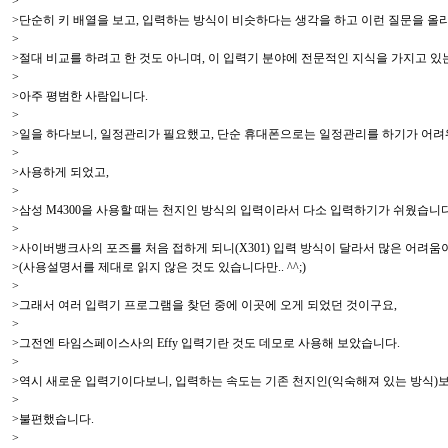
>
>단순히 키 배열을 보고, 입력하는 방식이 비슷하다는 생각을 하고 이런 질문을 올
>
>절대 비교를 하려고 한 것도 아니며, 이 입력기 분야에 전문적인 지식을 가지고 있는
>
>아주 평범한 사람입니다.
>
>일을 하다보니, 일정관리가 필요했고, 단순 휴대폰으로는 일정관리를 하기가 어려
>
>사용하게 되었고,
>
>삼성 M4300을 사용할 때는 천지인 방식의 입력이라서 다소 입력하기가 쉬웠습니
>
>사이버뱅크사의 포즈를 처음 접하게 되니(X301) 입력 방식이 달라서 많은 어려움
>(사용설명서를 제대로 읽지 않은 것도 있습니다만.. ^^;)
>
>그래서 여러 입력기 프로그램을 찾던 중에 이곳에 오게 되었던 것이구요,
>
>그전엔 타임스페이스사의 Effy 입력기란 것도 데모로 사용해 보았습니다.
>
>역시 새로운 입력기이다보니, 입력하는 속도는 기존 천지인(익숙해져 있는 방식)
>
>불편했습니다.
>