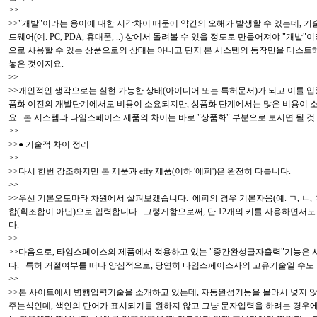
>>
>>"개발"이라는 용어에 대한 시각차이 때문에 약간의 오해가 발생할 수 있는데, 기
드웨어(예. PC, PDA, 휴대폰, ..) 상에서 돌려볼 수 있을 정도로 만들어져야
으로 사용할 수 있는 상품으로의 상태는 아니고 단지 본 시스템의 동작만을 테스트해
놓은 것이지요.
>>
>>개인적인 생각으로는 실현 가능한 상태(아이디어 또는 특허문서)가 되고 이를 입증
품화 이전의 개발단계에서도 비용이 소요되지만, 상품화 단계에서는 많은 비용이 
요. 본 시스템과 타임스페이스 제품의 차이는 바로 "상품화" 부분으로 보시면 될 
>>
>>● 기술적 차이 정리
>>
>>다시 한번 강조하지만 본 제품과 effy 제품(이하 '에피')은 완전히 다릅니다.
>>
>>우선 기본오토마타 차원에서 살펴보겠습니다. 에피의 경우 기본자음(예. ㄱ, ㄴ, 
합(획조합이 아닌)으로 입력합니다. 그렇게함으로써, 단 12개의 키를 사용하면서도
다.
>>
>>다음으로, 타임스페이스의 제품에서 적용하고 있는 "중간완성글자출력"기능은 
다. 특허 거절여부를 떠나 양심적으로, 당연히 타임스페이스사의 고유기술일 수도
>>
>>본 사이트에서 병행입력기술을 소개하고 있는데, 자동완성기능을 몰라서 넣지 
주는식인데, 색인의 단어가 표시되기를 원하지 않고 그냥 문자입력을 하려는 경우에