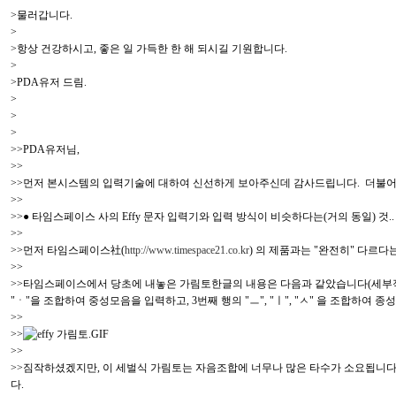
>물러갑니다.
>
>항상 건강하시고, 좋은 일 가득한 한 해 되시길 기원합니다.
>
>PDA유저 드림.
>
>
>
>>PDA유저님,
>>
>>먼저 본시스템의 입력기술에 대하여 신선하게 보아주신데 감사드립니다. 더불어
>>
>>● 타임스페이스 사의 Effy 문자 입력기와 입력 방식이 비슷하다는(거의 동일) 것..
>>
>>먼저 타임스페이스社(
http://www.timespace21.co.kr
) 의 제품과는 "완전히" 다르
>>
>>타임스페이스에서 당초에 내놓은 가림토한글의 내용은 다음과 같았습니다(세부적인 부분
"ㆍ"을 조합하여 중성모음을 입력하고, 3번째 행의 "ㅡ", "ㅣ", "ㅅ" 을 조합하
>>
>>
>>
>>짐작하셨겠지만, 이 세벌식 가림토는 자음조합에 너무나 많은 타수가 소요됩니다. (ㄱ
다.