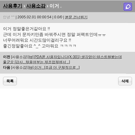
사용후기
›
사용소감
› 이거 .
안녕 ^^
| 2005.02.01 00:00:54 | 0.0/0 |
본문 건너뛰기
이거 정말좋은거같아요 !!
근데 이거 문자키만좀 바꿔주시면 정말 퍼팩트인데ㅠㅠ
너무어려워요 시간도많이걸리구요 !!
좋긴정말좋아요 ^_^ 고마워요 ㅋㅋㅋㅋ
이전
[사용소감]
[re] PDA폰 사용자입니다(X-301) 생각없이 테스트해봤는데
좋군요 [감사.. 채용여부는 제조업체에서 ..]
다음
[사용소감]
[re] 이거 . [조금 더 구체적으로 ..]
목록
삭제