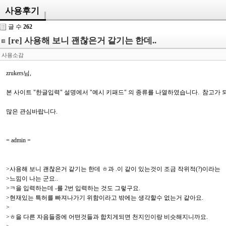
사용후기
글 수
262
[re] 사용해 보니 괜찮은거 같기는 한데..
사용소감
zrukers님,
본 사이트 "한글입력" 설명에서 "예시 키패드" 의 종류를 나열하였습니다. 참고가
많은 관심바랍니다.
= admin =
>사용해 보니 괜찮은거 같기는 한데 ㅎ과 .이 같이 있는것이 조금 작위적(?)이라는
>느낌이 나는 군요..
>ㅋ을 입력하는데 -를 2번 입력하는 것도 그렇구요.
>현재있는 특허를 빠져나가기 위함이라고 밖에는 생각할수 없는거 같아요.
>
>ㅎ을 다른 자음들중에 어떤것들과 합치게되면 천지인이랑 비슷해지니까요.