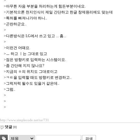
>
>아무튼 자음 부분을 처리하는게 힘든부분이네요.
>기본적으론 천지인식이 제일 간단하고 한글 창제원리에도 맞는데
>특허를 빠져나가야 하니..
>곤란하군요..
>
>다른방식은 LG에서 쓰고 있고 ... 흠...
>
>이런건 어때요.
>ㅡ 하고 ㅣ는 그대로 있고
>점은 방향키로 입력하는 시스템이요.
>좀 간단해 지지 않나요?
>지금의 ㅎ의 위치도 그대로이고
>ㅋㅌ을 입력할 때도 방향키로 변경하고..
>그럭저럭 될수도 있을거 같은데..
>그럼..
>
>
>
http://www.simplecode.net/xe/731
댓글
[0]