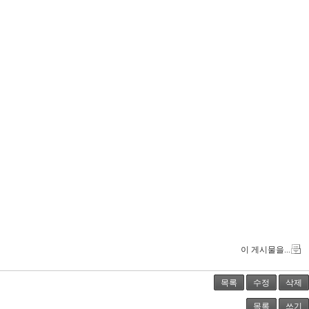
이 게시물을...
목록
수정
삭제
목록
쓰기