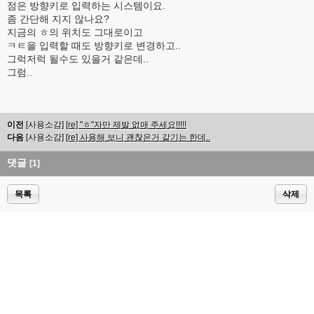
점은 방향키로 입력하는 시스템이요.
좀 간단해 지지 않나요?
지금의 ㅎ의 위치도 그대로이고
ㅋㅌ을 입력할 때도 방향키로 변경하고..
그럭저럭 될수도 있을거 같은데..
그럼..
이전
[사용소감]
[re] "ㅎ"자만 제발 없애 주세요!!!!!
다음
[사용소감]
[re] 사용해 보니 괜찮은거 같기는 한데..
댓글
[1]
목록
삭제