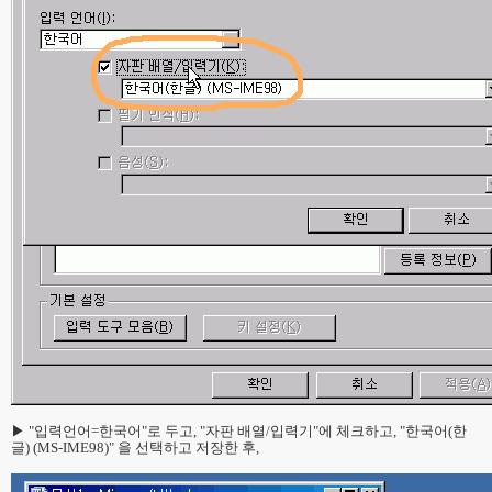
▶ "입력언어=한국어"로 두고, "자판 배열/입력기"에 체크하고, "한국어(한
글) (MS-IME98)" 을 선택하고 저장한 후,