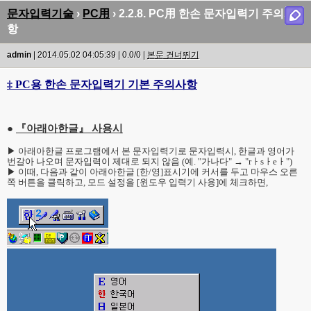
문자입력기술
›
PC用
› 2.2.8. PC用 한손 문자입력기 주의사
항
admin
| 2014.05.02 04:05:39 | 0.0/0 |
본문 건너뛰기
‡ PC용 한손 문자입력기 기본 주의사항
●
『아래아한글』 사용시
▶ 아래아한글 프로그램에서 본 문자입력기로 문자입력시, 한글과 영어가
번갈아 나오며 문자입력이 제대로 되지 않음 (예. "가나다" → "rㅏsㅏeㅏ")
▶ 이때, 다음과 같이 아래아한글 [한/영]표시기에 커서를 두고 마우스 오른
쪽 버튼을 클릭하고, 모드 설정을 [윈도우 입력기 사용]에 체크하면,