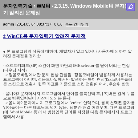
문자입력기술
›
WM用
› 2.3.15. Windows Mobile用 문자입력
기 알려진 문제점
admin
| 2014.05.04 08:37:37 | 0.0/0 |
본문 건너뛰기
‡ WinCE용 문자입력기 알려진 문제점
● 본 프로그램의 작동에 대하여, 개발자가 알고 있거나 사용자에 의하여 알
려진 문제점을 정리함
- 소프트키패드(SIP) 스킨이 화면 하단의 IME selector 를 덮어 버리는 현상
(나우님 지적)
--> 정음모바일에서만 문제 현상 관찰됨. 정음모바일이 범용하게 사용하는
프로그램이 아니며, 정음모바일에서만 발생하는 특이 현상([Skin]버튼눌러
큰 스킨으로 전환시 윗쪽 좌표를 기준으로 스킨 전환)이어서, 후순위 반영
- 옴니아2 문자메시지 프로그램에서 단어를 블록선택 후, [ㅈ]버튼 길게 누름
으로 병행입력단어 저장이 안되는 문제
--> 옴니아2 문자메시지 프로그램에서 "ctrl+c" 안먹으며, 블록 선택된 글자를
읽어들이는 다른 테크닉도 먹지 않음. 당분간 해결 어려우며, 다른 프로그램
(예. Word Mobile 등)에서 병행입력 단어를 저장한 다음 문자메시지 프로그
램에서 사용