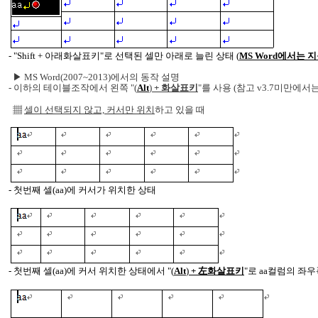
- "Shift + 아래화살표키"로 선택된 셀만 아래로 늘린 상태 (
MS Word에서는 
▶ MS Word(2007~2013)에서의 동작 설명
- 이하의 테이블조작에서 왼쪽 "
(
Alt
)
+ 화살표키
"를 사용 (참고 v3.7미만에서는 "
▦
셀이 선택되지 않고, 커서만 위치
하고 있을 때
- 첫번째 셀(aa)에 커서가 위치한 상태
- 첫번째 셀(aa)에 커서 위치한 상태에서 "
(
Alt
)
+ 左
화살표키
"로 aa컬럼의 좌