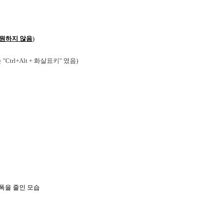
지원하지 않음
)
Ctrl+Alt + 화살표키" 였음)
우폭을 줄인 모습