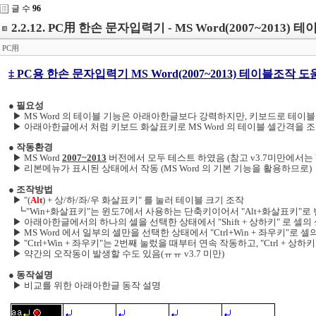
글 수
96
2.2.12. PC用 한손 문자입력기 - MS Word(2007~2013)
PC用
‡ PC용 한손 문자입력기 MS Word(2007~2013) 테이블조작 
● 필요성
▶ MS Word 의 테이블 기능은 아래아한글보다 강력하지만, 키보드로 테이블
▶ 아래아한글에서 처럼 키보드 화살표키로 MS Word 의 테이블 셀간격을 
● 작동환경
▶ MS Word
2007~2013
버전에서 모두 테스트 하였음 (참고 v3.7미만에서는 W
▶ 리본메뉴가 표시된 상태에서 작동 (MS Word 의 기본 기능을 활용하므로)
● 조작방법
▶
"(
Alt
) + 상/하/좌/우 화살표키"
를 눌러 테이블 크기 조작
┗"Win+화살표키"는 윈도7에서 사용하는 단축키이어서 "Alt+화살표키"로 변경
▶ 아래아한글에서의 하나의 셀을 선택한 상태에서 "Shift + 상하키" 로 셀의
▶ MS Word 에서 일부의 셀만을 선택한 상태에서 "Ctrl+Win + 좌우키"로
▶ "Ctrl+Win + 좌우키"는 2번째 눌렀을 때부터 연속 작동하고, "Ctrl + 상하
▶ 약간의 오작동이 발생할 수도 있음(ㅠㅠ
v3.7 미만
)
● 동작설명
▶ 비교를 위한 아래아한글 동작 설명