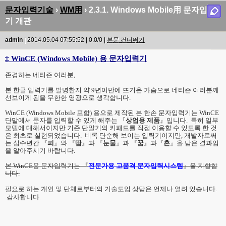
문자입력기술
›
WM用
› 2.3.1. Windows Mobile用 문자입력
기 개관
admin
| 2014.05.04 07:55:52 | 0.0/0 |
본문 건너뛰기
‡
WinCE (Windows Mobile) 용 문자입력기
존경하는 네티즌 여러분,
본 한글 입력기를 발명한지 약 9년여만에 뜨거운 가슴으로 네티즌 여러분께
선보이게 됨을 무한한 영광으로 생각합니다.
WinCE (Windows Mobile 포함) 용으로 제작된 본 한손 문자입력기는 WinCE
단말에서 문자를 입력할 수 있게 해주는 『
상업용 제품
』입니다. 특히 일부
모델에 대해서이지만 기존 단말기의 키패드를 직접 이용할 수 있도록 한 것
은 최초로 실현되었습니다. 비록 단순해 보이는 입력기이지만, 개발자로써
는 십수년간
『
피
』와 『
땀
』과 『
눈물
』과 『
꿈
』과『
혼
』을 담은 결과임
을 알아주시기 바랍니다.
본 WinCE용 문자입력기는 『
전문가용 고품격 문자입력시스템
』을 지향합
니다.
필요로 하는 개인 및 단체로부터의 기술도입 상담은 언제나 열려 있습니다.
감사합니다.