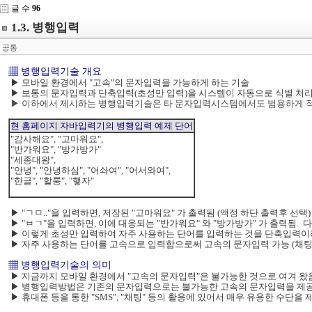
글 수
96
1.3. 병행입력
공통
▦ 병행입력기술 개요
▶ 모바일 환경에서 "고속"의 문자입력을 가능하게 하는 기술
▶ 보통의 문자입력과 단축입력(초성만 입력)을 시스템이 자동으로 식별 처
▶ 이하에서 제시하는 병행입력기술은 타 문자입력시스템에서도 범용하게 적
현 홈페이지 자바입력기의 병행입력 예제 단어
"감사해요", "고마워요",
"반가워요", "방가방가"
"세종대왕",
"안녕", "안녕하심", "어솨여", "어서와여",
"한글", "할룽", "햏자"
▶ "ㄱㅁ.."을 입력하면, 저장된 "고마워요" 가 출력됨 (액정 하단 출력후 선택)
▶ "ㅂㄱ"을 입력하면, 이에 대응되는 "반가워요" 와 "방가방가" 가 출력됨. 
▶ 이렇게 초성만 입력하여 자주 사용하는 단어를 입력하는 것을 단축입력이라
▶ 자주 사용하는 단어를 고속으로 입력함으로써 고속의 문자입력 가능 (채팅
▦ 병행입력기술의 의미
▶ 지금까지 모바일 환경에서 "고속의 문자입력"은 불가능한 것으로 여겨 왔
▶ 병행입력방법은 기존의 문자입력으로는 불가능한 고속의 문자입력을 제
▶ 휴대폰 등을 통한 "SMS", "채팅" 등의 활용에 있어서 매우 유용한 수단을 