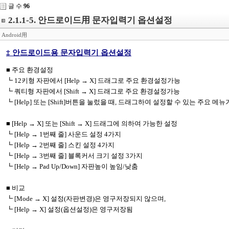
글 수
96
2.1.1-5. 안드로이드用 문자입력기 옵션설정
Android用
‡
안드로이드용 문자입력기 옵션설정
■ 주요 환경설정
┗
12
키형 자판에서
[Help
→
X]
드래그로 주요 환경설정가능
┗ 쿼티형 자판에서
[Shift
→
X]
드래그로 주요 환경설정가능
┗
[Help]
또는
[Shift]
버튼을 눌렀을 때
,
드래그하여 설정할 수 있는 주요 메뉴
■
[Help
→
X]
또는
[Shift
→
X]
드래그에 의하여 가능한 설정
┗
[Help
→
1
번째 줄
]
사운드 설정
4
가지
┗
[Help
→
2
번째 줄
]
스킨 설정
4
가지
┗
[Help
→
3
번째 줄
]
블록커서 크기 설정
3
가지
┗
[Help
→
Pad Up/Down]
자판높이 높임
/
낮춤
■ 비교
┗
[Mode
→
X]
설정
(
자판변경
)
은
영구저장되지 않으며
,
┗
[Help
→
X]
설정
(
옵션설정
)
은
영구저장됨