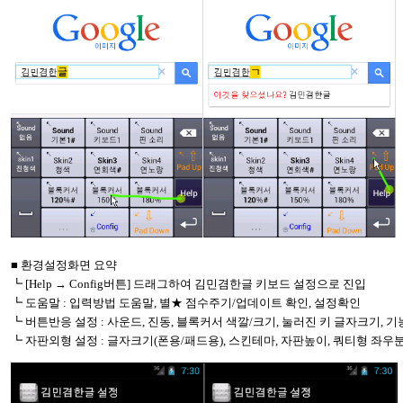
■ 환경설정화면 요약
┗
[Help
→
Config
버튼
]
드래그하여 김민겸한글 키보드 설정으로 진입
┗ 도움말
:
입력방법 도움말
,
별★ 점수주기
/
업데이트 확인
,
설정확인
┗ 버튼반응 설정
:
사운드
,
진동
,
블록커서 색깔
/
크기
,
눌러진 키 글자크기
,
기
┗ 자판외형 설정
:
글자크기
(
폰용
/
패드용
),
스킨테마
,
자판높이
,
쿼티형 좌우