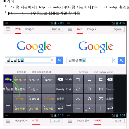
■ 기타
┗
12
키형 자판에서
[Help
→
Config],
쿼티형 자판에서
[Shift
→
Config]
환경설
┗
[Help
→
Enter]
수동으로 웹튜토리얼 창 띄움