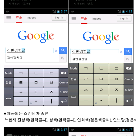
■ 제공되는 스킨테마 종류
┗ 현재 진청색
(
흰색글씨
),
청색
(
흰색글씨
),
연회색
(
검은색글씨
),
연노랑
(
검은