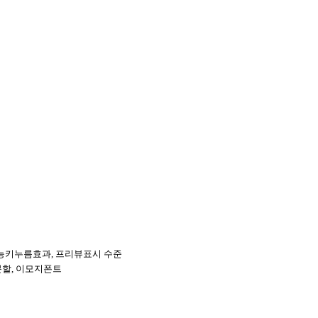
능키누름효과
,
프리뷰표시 수준
분할
,
이모지폰트