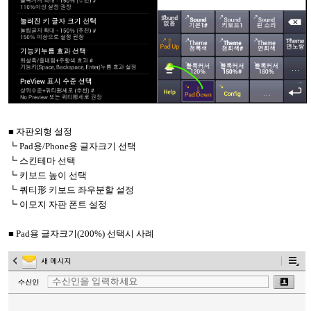
■ 자판외형 설정
┗
Pad
용
/Phone
용 글자크기 선택
┗ 스킨테마 선택
┗ 키보드 높이 선택
┗ 쿼티形 키보드 좌우분할 설정
┗ 이모지 자판 폰트 설정
■
Pad
용 글자크기
(200%)
선택시 사례