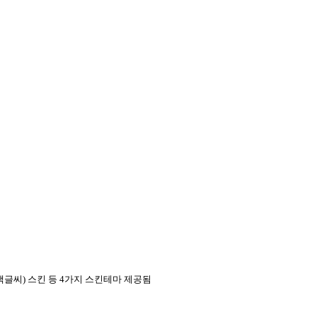
색글씨
)
스킨 등
4
가지 스킨테마 제공됨