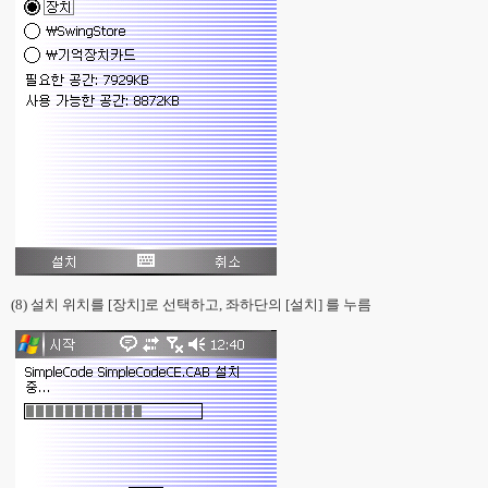
(8) 설치 위치를 [장치]로 선택하고, 좌하단의 [설치] 를 누름