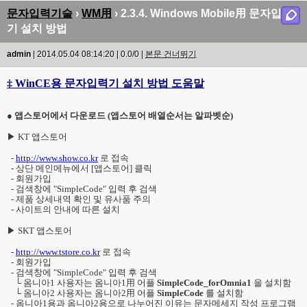
문자입력기술
›
WM用
› 2.3.4. Windows Mobile用 문자입력
기 설치 방법
admin
| 2014.05.04 08:14:20 | 0.0/0 |
본문 건너뛰기
‡ WinCE용 문자입력기 설치 방법 도움말
● 앱스토어에서 다운로드 (앱스토어 배열순서는 알파벳순)
▶
KT 앱스토어
-
http://www.show.co.kr
로 접속
- 상단 메인메뉴에서 [앱스토어] 클릭
- 회원가입
- 검색창에 "SimpleCode" 입력 후 검색
- 제품 상세내역 확인 및 유사품 주의
- 사이트의 안내에 따른 설치
▶
SKT 앱스토어
-
http://www.tstore.co.kr
로 접속
- 회원가입
- 검색창에 "SimpleCode" 입력 후 검색
└ 옴니아1 사용자는 옴니아1用 어플
SimpleCode_forOmnia1
을 설치함
└ 옴니아2 사용자는 옴니아2用 어플
SimpleCode
를 설치함
- 옴니아1용과 옴니아2용으로 나누어진 이유는 문자메세지 작성 프로그램