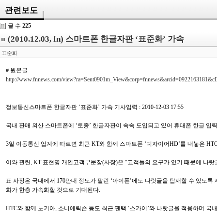
관련보도
글 수
225
(2010.12.03, fn) 스마트폰 한글자판 ‘표준화’ 가속
표준화
# 원본글
http://www.fnnews.com/view?ra=Sent0901m_View&corp=fnnews&arcid=0922163181&
정보통신스마트폰 한글자판 ‘표준화’ 가속 기사입력 : 2010-12-03 17:55
국내 판매 외산 스마트폰에 ‘토종’ 한글자판이 속속 도입되고 있어 휴대폰 한글 입력
3일 이동통신 업계에 따르면 최근 KT와 함께 스마트폰 ‘디자이어HD’를 내놓은 H
이와 관련, KT 표현명 개인고객부문장(사장)은 “고객들의 요구가 있기 때문에 나
표 사장은 국내에서 170만대 정도가 팔린 ‘아이폰’에도 나랏글을 탑재할 수 있도
화가 한층 가속화할 것으로 기대된다.
HTC와 함께 노키아, 소니에릭슨 등도 최근 팬택 ‘스카이’와 나랏글을 적용하며 국