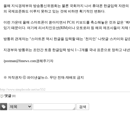
올해 지식경제부와 방송통신위원회는 물론 국회까지 나서 휴대폰 한글입력 자판의 표
의 국제표준화도 이루지 못하고 있는 것에 비하면 획기적인 변화다.
이런 가운데 올해 스마트폰이 쏟아지면서 PC의 키보드를 축소해놓은 것과 같은 ‘쿼
있기 때문이다. 여기에 리서치인모션(RIM)이나 모토로라 등 해외 제조사들이 자체
방통위 관계자는 “스마트폰 역시 한글을 입력할 때는 ‘천지인’·나랏글·스카이와 같
지경부와 방통위는 조만간 토종 한글입력 방식 1∼2개를 국내 표준으로 정하고 내년
/postman@fnnews.com권해주기자
※ 저작권자 ⓒ 파이낸셜뉴스. 무단 전재-재배포 금지
http://www.simplecode.net/xe/552
댓글
[0]