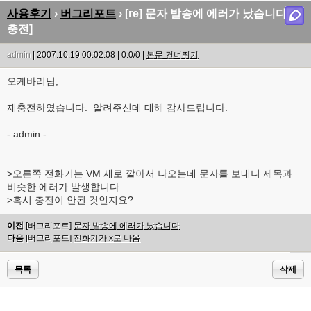
사용후기
›
버그리포트
› [re] 문자 발송에 에러가 났습니다 [재
충전]
admin
| 2007.10.19 00:02:08 | 0.0/0 |
본문 건너뛰기
오케바리님,
재충전하였습니다. 알려주신데 대해 감사드립니다.
- admin -
>오른쪽 전화기는 VM 새로 깔아서 나오는데 문자를 보내니 제목과
비슷한 에러가 발생합니다.
>혹시 충전이 안된 것인지요?
이전
[버그리포트]
문자 발송에 에러가 났습니다
다음
[버그리포트]
전화기가 x로 나옴
목록
삭제