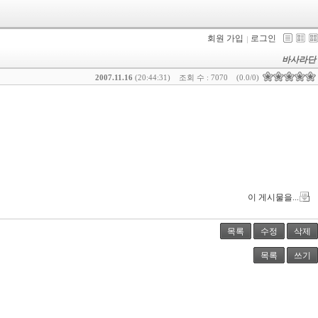
회원 가입
로그인
바사라단
2007.11.16
(20:44:31)
조회 수 : 7070
(0.0/0)
이 게시물을...
목록
수정
삭제
목록
쓰기