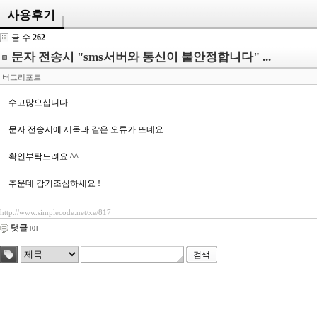
사용후기
글 수
262
문자 전송시 "sms서버와 통신이 불안정합니다" ...
버그리포트
수고많으십니다
문자 전송시에 제목과 같은 오류가 뜨네요
확인부탁드려요 ^^
추운데 감기조심하세요 !
http://www.simplecode.net/xe/817
댓글
[0]