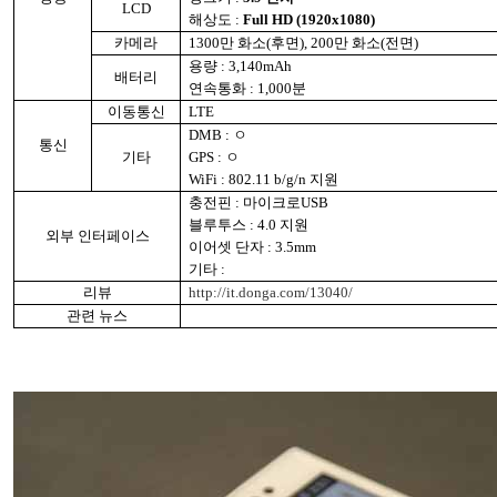
LCD
해상도
:
Full HD (1920x1080)
카메라
1300
만 화소
(
후면
), 200
만 화소
(
전면
)
용량
: 3,140mAh
배터리
연속통화
: 1,000
분
이동통신
LTE
DMB :
ㅇ
통신
기타
GPS :
ㅇ
WiFi : 802.11 b/g/n
지원
충전핀
:
마이크로
USB
블루투스
: 4.0
지원
외부 인터페이스
이어셋 단자
: 3.5mm
기타
:
리뷰
http://it.donga.com/13040/
관련 뉴스