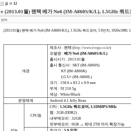
글 수
12
(2013.01월) 팬택 베가 No6 (IM-A860S/K/L), 1.5GHz 쿼드
팬택
(2013.01월) 팬택 베가 No6 (IM-A860S/K/L), 1.5GHz 쿼드코어, 5.9인치, 1920x1080,
제조사
:
팬택
(
http://www.ivega.co.kr
)
모델명
:
베가
No6 (IM-A860S/K/L)
출시시기
: 2013.01
월
출시 통신사
: SKT (IM-A860S)
개관
KT (IM-A860K)
LG U+ (IM-A860L)
크기
: 158.6 x 83.2 x 9.9 mm
무게
:
약
210.5g
색상
: White/Black
운영체계
Android 4.1 Jelly Bean
CPU :
1.5GHz
쿼드코어
, 3.1DMIPS/MHz
램
: 2GB (DDR2)
CPU
등
내부메모리
: 32GB
외부메모리
: 0GB
→ 최대
2TB
까지 확장가능
성능
창크기
:
5.9
인치